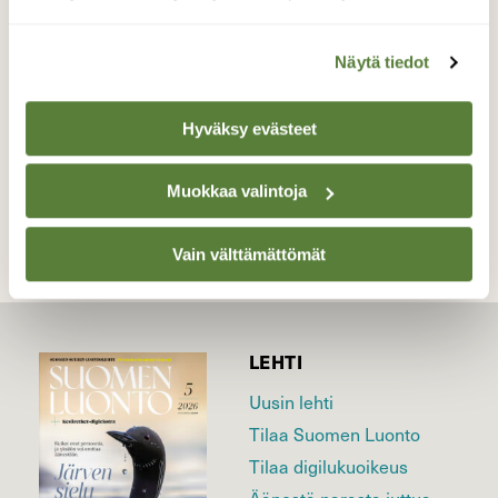
omien väriensä kanssa.
Valokuvaaja: Irja Lehtinen, Lempäälä 26.4.2020
Näytä tiedot
Hyväksy evästeet
TAKAISIN LISTAAN
Muokkaa valintoja
Vain välttämättömät
LEHTI
Uusin lehti
Tilaa Suomen Luonto
Tilaa digilukuoikeus