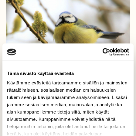
Tämä sivusto käyttää evästeitä
Käytämme evästeitä tarjoamamme sisällön ja mainosten
räätälöimiseen, sosiaalisen median ominaisuuksien
tukemiseen ja kävijämäärämme analysoimiseen. Lisäksi
jaamme sosiaalisen median, mainosalan ja analytiikka-
alan kumppaneillemme tietoja siitä, miten käytät
Sinitiaisen laulupuu
sivustoamme. Kumppanimme voivat yhdistää näitä
tietoja muihin tietoihin, joita olet antanut heille tai joita on
Sinitiainen oli valinnut laulupuun sävy sävyyn
kerätty, kun olet käyttänyt heidän palvelujaan.