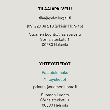
TILAAJAPALVELU
tilaajapalvelu@sll.fi
(09) 228 08 210 (arkisin klo 9-15)
Suomen Luonto/tilaajapalvelu
Sörnäistenkatu 1
00580 Helsinki
YHTEYSTIEDOT
Palautelomake
Yhteystiedot
palaute@suomenluonto.fi
Suomen Luonto
Sörnäistenkatu 1
00580 Helsinki