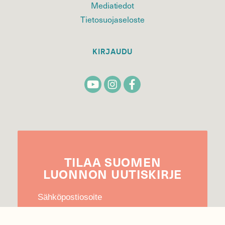
Mediatiedot
Tietosuojaseloste
KIRJAUDU
TILAA
SUOMEN
LUONNON
UUTIS­KIRJE
Sähköpostiosoite