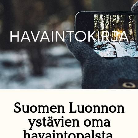
HAVAINTOKIRJA
Suomen Luonnon
ystävien oma
havaintopalsta.