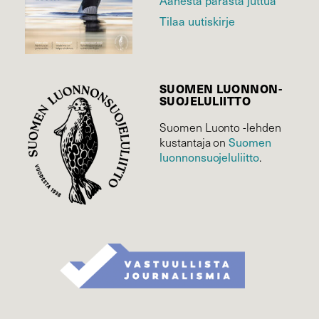
Äänestä parasta juttua
Tilaa uutiskirje
SUOMEN LUONNON­
SUOJELU­LIITTO
Suomen Luonto -lehden
Suomen
kustantaja on
luonnonsuojelu­liitto
.