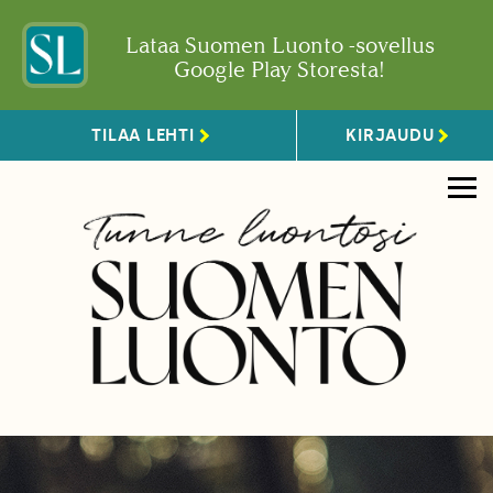
Lataa Suomen Luonto -sovellus
Google Play Storesta!
TILAA LEHTI
KIRJAUDU