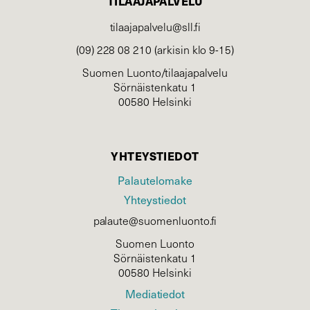
TILAAJAPALVELU
tilaajapalvelu@sll.fi
(09) 228 08 210 (arkisin klo 9-15)
Suomen Luonto/tilaajapalvelu
Sörnäistenkatu 1
00580 Helsinki
YHTEYSTIEDOT
Palautelomake
Yhteystiedot
palaute@suomenluonto.fi
Suomen Luonto
Sörnäistenkatu 1
00580 Helsinki
Mediatiedot