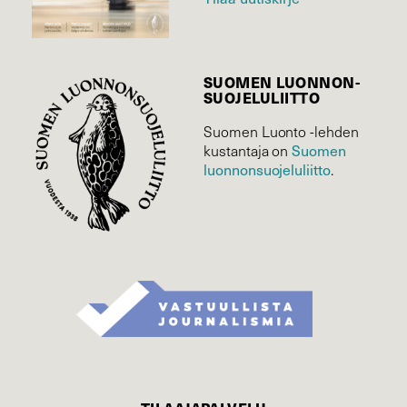
SUOMEN LUONNON­
SUOJELU­LIITTO
Suomen Luonto -lehden
Suomen
kustantaja on
luonnonsuojelu­liitto
.