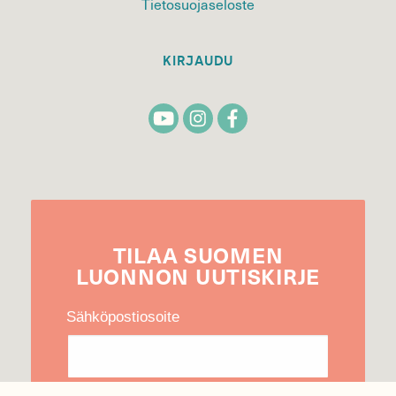
Tietosuojaseloste
KIRJAUDU
TILAA
SUOMEN
LUONNON
UUTIS­KIRJE
Sähköpostiosoite