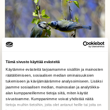
Tämä sivusto käyttää evästeitä
Käytämme evästeitä tarjoamamme sisällön ja mainosten
räätälöimiseen, sosiaalisen median ominaisuuksien
Sinitiaiset
tukemiseen ja kävijämäärämme analysoimiseen. Lisäksi
jaamme sosiaalisen median, mainosalan ja analytiikka-
Tässä saattavat olla kyseessä sinitiaisten
alan kumppaneillemme tietoja siitä, miten käytät
kosiomenot keväisessä metsässä.
sivustoamme. Kumppanimme voivat yhdistää näitä
tietoja muihin tietoihin, joita olet antanut heille tai joita on
Valokuvaaja: Markku Pelkonen, Jyväskylä