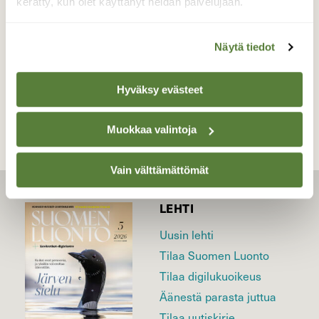
kerätty, kun olet käyttänyt heidän palvelujaan.
07.05.2026
Näytä tiedot
TAKAISIN LISTAAN
Hyväksy evästeet
Muokkaa valintoja
Vain välttämättömät
LEHTI
Uusin lehti
Tilaa Suomen Luonto
Tilaa digilukuoikeus
Äänestä parasta juttua
Tilaa uutiskirje