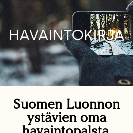
HAVAINTOKIRJA
Suomen Luonnon
ystävien oma
havaintopalsta.