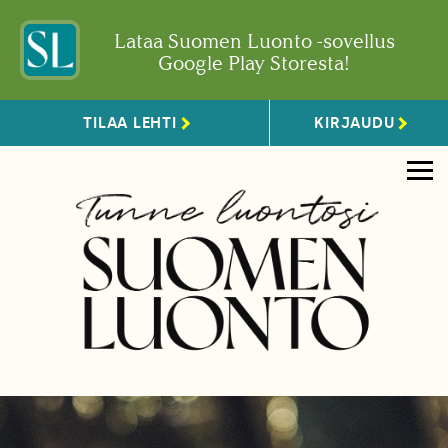
Lataa Suomen Luonto -sovellus
Google Play Storesta!
TILAA LEHTI
KIRJAUDU