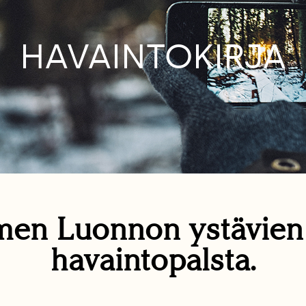
HAVAINTOKIRJA
en Luonnon ystävie
havaintopalsta.