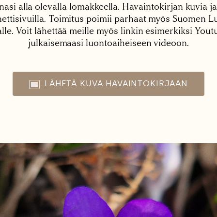
nasi alla olevalla lomakkeella. Havaintokirjan kuvia ja
tisivuilla. Toimitus poimii parhaat myös Suomen Lu
alle. Voit lähettää meille myös linkin esimerkiksi You
julkaisemaasi luontoaiheiseen videoon.
LÄHETÄ KUVA HAVAINTOKIRJAAN