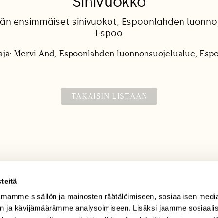
Sinivuokko
ään ensimmäiset sinivuokot, Espoonlahden luonno
Espoo
aja: Mervi And, Espoonlahden luonnonsuojelualue, Espoo
TAKAISIN LISTAAN
teitä
mamme sisällön ja mainosten räätälöimiseen, sosiaalisen medi
TILAAJAPALVELU
n ja kävijämäärämme analysoimiseen. Lisäksi jaamme sosiaali
tilaajapalvelu@sll.fi