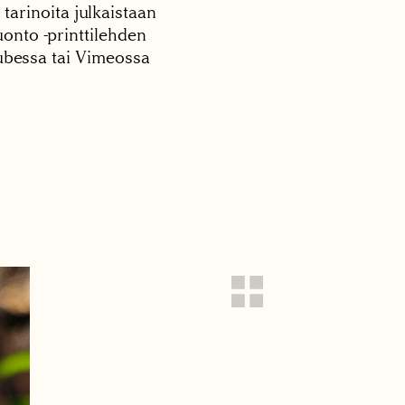
 tarinoita julkaistaan
onto -printtilehden
tubessa tai Vimeossa