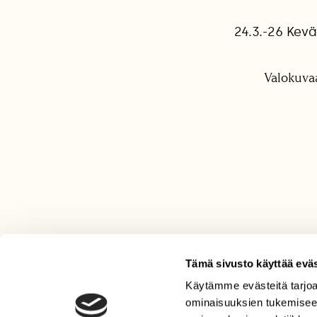
24.3.-26 Kev
Valokuva
Tämä sivusto käyttää eväs
Käytämme evästeitä tarjoa
LEHTI
ominaisuuksien tukemisee
Uusin lehti