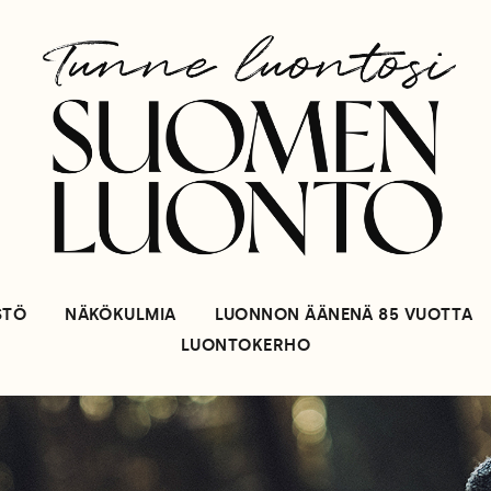
STÖ
NÄKÖKULMIA
LUONNON ÄÄNENÄ 85 VUOTTA
LUONTOKERHO