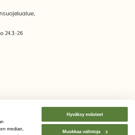
nsuojelualue,
 24.3.-26
Hyväksy evästeet
an
sen median,
Muokkaa valintoja