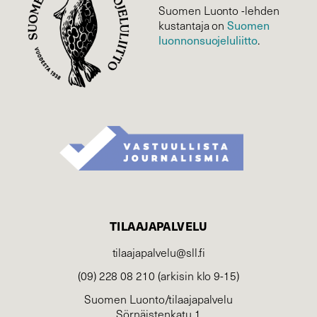
Suomen Luonto -lehden
Suomen
kustantaja on
luonnonsuojelu­liitto
.
TILAAJAPALVELU
tilaajapalvelu@sll.fi
(09) 228 08 210 (arkisin klo 9-15)
Suomen Luonto/tilaajapalvelu
Sörnäistenkatu 1