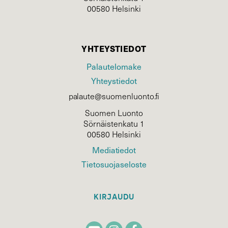
00580 Helsinki
YHTEYSTIEDOT
Palautelomake
Yhteystiedot
palaute@suomenluonto.fi
Suomen Luonto
Sörnäistenkatu 1
00580 Helsinki
Mediatiedot
Tietosuojaseloste
KIRJAUDU