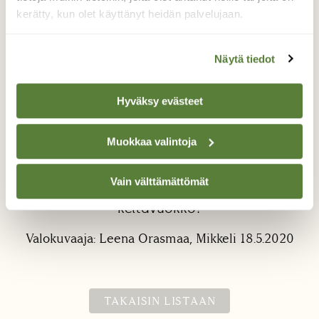
kerätty, kun olet käyttänyt heidän palvelujaan.
Näytä tiedot
Hyväksy evästeet
Sinivuokko valkovuokon
lehdillä
Muokkaa valintoja
Mikä mahtaa olla tämä pinkki vuokko, kuin
Vain välttämättömät
sinivuokko valkovuokon lehdillä? Seuranaan
keltavuokko?
Valokuvaaja: Leena Orasmaa, Mikkeli 18.5.2020
TAKAISIN LISTAAN