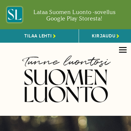
Lataa Suomen Luonto -sovellus
Google Play Storesta!
TILAA LEHTI
KIRJAUDU