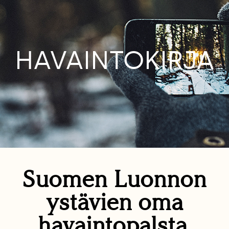
HAVAINTOKIRJA
Suomen Luonnon
ystävien oma
havaintopalsta.