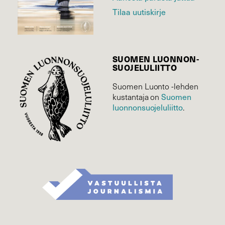
Tilaa uutiskirje
SUOMEN LUONNON­
SUOJELU­LIITTO
Suomen Luonto -lehden
Suomen
kustantaja on
luonnonsuojelu­liitto
.