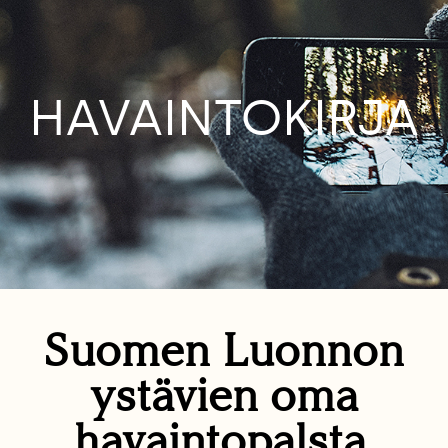
HAVAINTOKIRJA
Suomen Luonnon
ystävien oma
havaintopalsta.