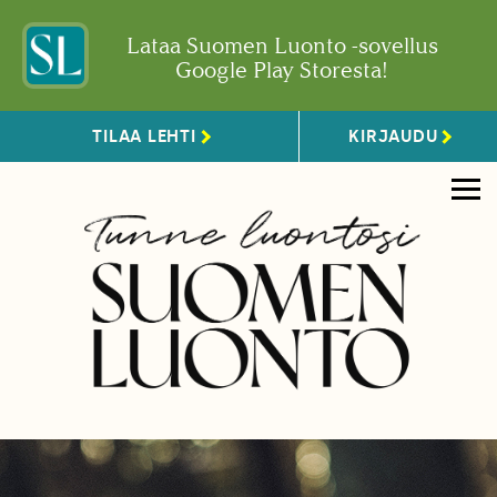
Lataa Suomen Luonto -sovellus
Google Play Storesta!
TILAA LEHTI
KIRJAUDU