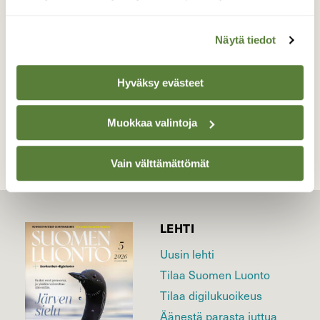
valkoisiakin. Kauniita kaikki!
Valokuvaaja: Maarit Siitonen, Iitti 3.5.17
Näytä tiedot
Hyväksy evästeet
TAKAISIN LISTAAN
Muokkaa valintoja
Vain välttämättömät
LEHTI
Uusin lehti
Tilaa Suomen Luonto
Tilaa digilukuoikeus
Äänestä parasta juttua