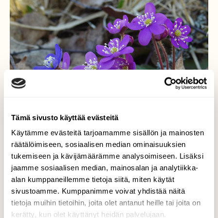
Tämä sivusto käyttää evästeitä
Käytämme evästeitä tarjoamamme sisällön ja mainosten
räätälöimiseen, sosiaalisen median ominaisuuksien
tukemiseen ja kävijämäärämme analysoimiseen. Lisäksi
jaamme sosiaalisen median, mainosalan ja analytiikka-
alan kumppaneillemme tietoja siitä, miten käytät
Sinivuokkojat
sivustoamme. Kumppanimme voivat yhdistää näitä
tietoja muihin tietoihin, joita olet antanut heille tai joita on
Sinivuokkoja on eri värisiä, sinisiä ja pinkkejä,
kerätty, kun olet käyttänyt heidän palvelujaan.