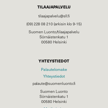
TILAAJAPALVELU
tilaajapalvelu@sll.fi
(09) 228 08 210 (arkisin klo 9-15)
Suomen Luonto/tilaajapalvelu
Sörnäistenkatu 1
00580 Helsinki
YHTEYSTIEDOT
Palautelomake
Yhteystiedot
palaute@suomenluonto.fi
Suomen Luonto
Sörnäistenkatu 1
00580 Helsinki