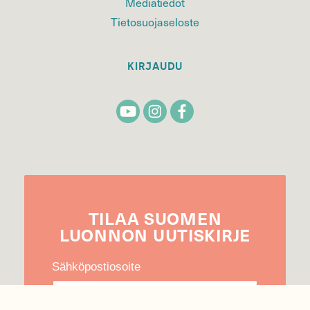
Mediatiedot
Tietosuojaseloste
KIRJAUDU
TILAA
SUOMEN
LUONNON
UUTIS­KIRJE
Sähköpostiosoite