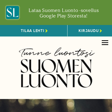
Lataa Suomen Luonto -sovellus
Google Play Storesta!
TILAA LEHTI
KIRJAUDU