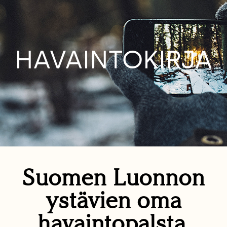
HAVAINTOKIRJA
Suomen Luonnon
ystävien oma
havaintopalsta.