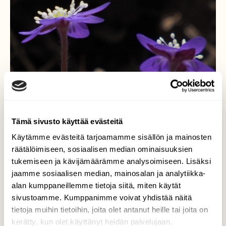
Tämä sivusto käyttää evästeitä
Käytämme evästeitä tarjoamamme sisällön ja mainosten
räätälöimiseen, sosiaalisen median ominaisuuksien
Sinivuokkojen aikaan
tukemiseen ja kävijämäärämme analysoimiseen. Lisäksi
jaamme sosiaalisen median, mainosalan ja analytiikka-
Yksittäisiä kukintoja siellä täällä löytyy jo.
alan kumppaneillemme tietoja siitä, miten käytät
Valokuvaaja: Martti Valtonen, Mukkula Lahti
sivustoamme. Kumppanimme voivat yhdistää näitä
27.3.2026
tietoja muihin tietoihin, joita olet antanut heille tai joita on
kerätty, kun olet käyttänyt heidän palvelujaan.