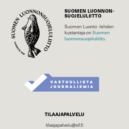
SUOMEN LUONNON­
SUOJELU­LIITTO
Suomen Luonto -lehden
Suomen
kustantaja on
luonnonsuojelu­liitto
.
TILAAJAPALVELU
tilaajapalvelu@sll.fi