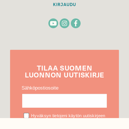
KIRJAUDU
TILAA
SUOMEN
LUONNON
UUTIS­KIRJE
Sähköpostiosoite
Hyväksyn tietojeni käytön uutiskirjeen
lähettämiseen