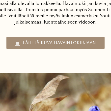
nasi alla olevalla lomakkeella. Havaintokirjan kuvia ja
tisivuilla. Toimitus poimii parhaat myös Suomen Lu
alle. Voit lähettää meille myös linkin esimerkiksi You
julkaisemaasi luontoaiheiseen videoon.
LÄHETÄ KUVA HAVAINTOKIRJAAN