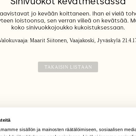
Sinivuokot kevätmetsässä
aavistavat jo kevään koittaneen. Ihan ei vielä to
teen loistoonsa, sen verran viileä on kevätsää. M
koko sinivuokkojoukko kukoistuksessaan.
Valokuvaaja: Maarit Siitonen, Vaajakoski, Jyväskylä 21.4.1
TAKAISIN LISTAAN
teitä
mamme sisällön ja mainosten räätälöimiseen, sosiaalisen medi
TILAAJAPALVELU