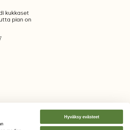
hdi kukkaset
utta pian on
7
Hyväksy evästeet
an