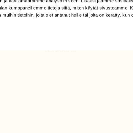
n ja kävijämäärämme analysoimiseen. Lisäksi jaamme sosiaali
tilaajapalvelu@sll.fi
-alan kumppaneillemme tietoja siitä, miten käytät sivustoamme
 muihin tietoihin, joita olet antanut heille tai joita on kerätty, kun 
(09) 228 08 210 (arkisin
klo 9-15)
Suomen
Luonto/tilaajapalvelu
Sörnäistenkatu 1
00580 Helsinki
ELU­
YHTEYSTIEDOT
ntaja on
Palautelomake
Yhteystiedot
palaute@suomenluonto.fi
Suomen Luonto
Sörnäistenkatu 1
00580 Helsinki
Mediatiedot