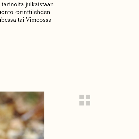
 tarinoita julkaistaan
onto -printtilehden
tubessa tai Vimeossa