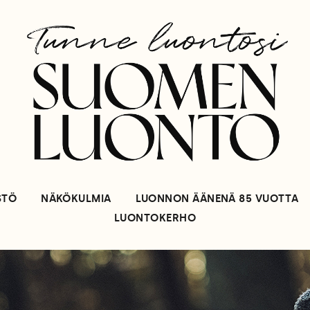
STÖ
NÄKÖKULMIA
LUONNON ÄÄNENÄ 85 VUOTTA
LUONTOKERHO