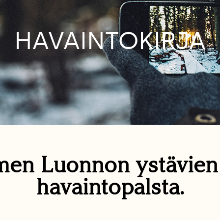
HAVAINTOKIRJA
en Luonnon ystävie
havaintopalsta.