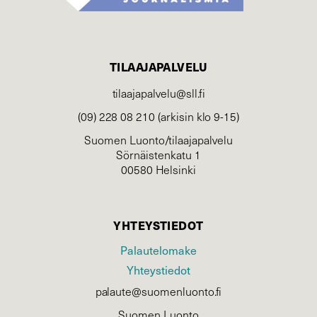
TILAAJAPALVELU
tilaajapalvelu@sll.fi
(09) 228 08 210 (arkisin klo 9-15)
Suomen Luonto/tilaajapalvelu
Sörnäistenkatu 1
00580 Helsinki
YHTEYSTIEDOT
Palautelomake
Yhteystiedot
palaute@suomenluonto.fi
Suomen Luonto