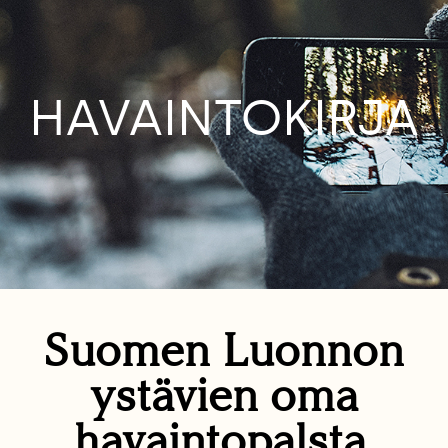
HAVAINTOKIRJA
Suomen Luonnon
ystävien oma
havaintopalsta.