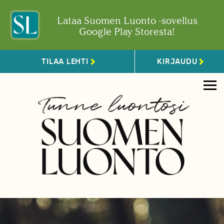
Lataa Suomen Luonto -sovellus
Google Play Storesta!
TILAA LEHTI
KIRJAUDU