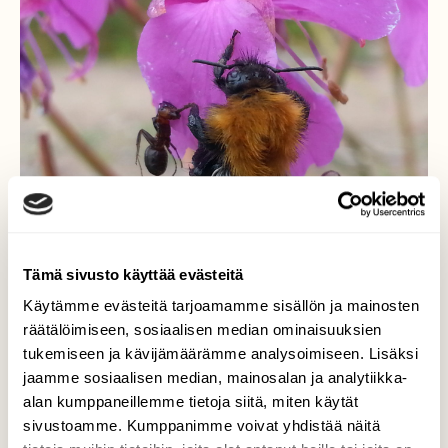
Tämä sivusto käyttää evästeitä
Käytämme evästeitä tarjoamamme sisällön ja mainosten
räätälöimiseen, sosiaalisen median ominaisuuksien
tukemiseen ja kävijämäärämme analysoimiseen. Lisäksi
Sinnikäs salamatkustaja
jaamme sosiaalisen median, mainosalan ja analytiikka-
alan kumppaneillemme tietoja siitä, miten käytät
Löysin maitohorsman kukasta kimalaisen,
sivustoamme. Kumppanimme voivat yhdistää näitä