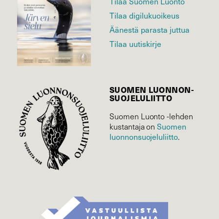
Tilaa Suomen Luonto
Tilaa digilukuoikeus
Äänestä parasta juttua
Tilaa uutiskirje
SUOMEN LUONNON­
SUOJELU­LIITTO
Suomen Luonto -lehden
Suomen
kustantaja on
luonnonsuojelu­liitto
.