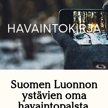
HAVAINTOKIRJA
Suomen Luonnon
ystävien oma
havaintopalsta.