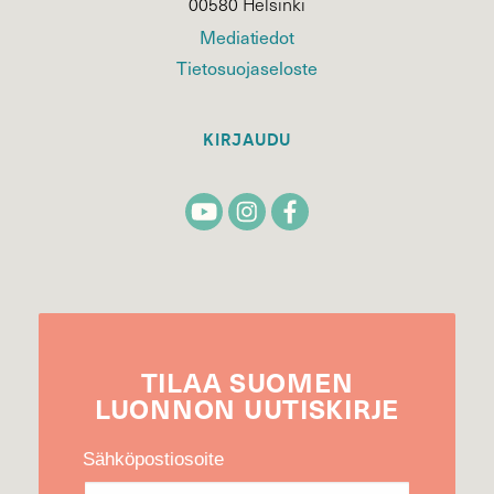
00580 Helsinki
Mediatiedot
Tietosuojaseloste
KIRJAUDU
TILAA
SUOMEN
LUONNON
UUTIS­KIRJE
Sähköpostiosoite