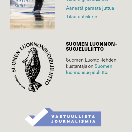
Äänestä parasta juttua
Tilaa uutiskirje
SUOMEN LUONNON­
SUOJELU­LIITTO
Suomen Luonto -lehden
kustantaja on
Suomen
luonnonsuojelu­liitto
.