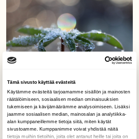
Tämä sivusto käyttää evästeitä
Käytämme evästeitä tarjoamamme sisällön ja mainosten
räätälöimiseen, sosiaalisen median ominaisuuksien
tukemiseen ja kävijämäärämme analysoimiseen. Lisäksi
Sinnikäs vieraslaji
jaamme sosiaalisen median, mainosalan ja analytiikka-
alan kumppaneillemme tietoja siitä, miten käytät
Lupiini näyttää sinnittelevät vihreänä, vaikka
sivustoamme. Kumppanimme voivat yhdistää näitä
eletään jo puolta väliä marraskuuta. Vihreitä
tietoja muihin tietoihin, joita olet antanut heille tai joita on