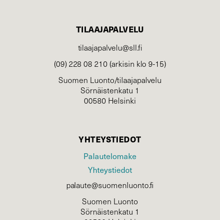
TILAAJAPALVELU
tilaajapalvelu@sll.fi
(09) 228 08 210 (arkisin klo 9-15)
Suomen Luonto/tilaajapalvelu
Sörnäistenkatu 1
00580 Helsinki
YHTEYSTIEDOT
Palautelomake
Yhteystiedot
palaute@suomenluonto.fi
Suomen Luonto
Sörnäistenkatu 1