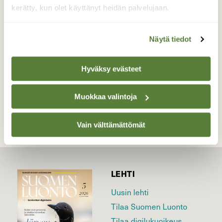
taimia pukkaa tienvarsilla ja ojien
kerätty, kun olet käyttänyt heidän palvelujaan.
reunoilla.12.11.2019
Valokuvaaja: Irja Lehtinen, Lempäälä 12.11.2019
Näytä tiedot
Hyväksy evästeet
TAKAISIN LISTAAN
Muokkaa valintoja
Vain välttämättömät
LEHTI
Uusin lehti
Tilaa Suomen Luonto
Tilaa digilukuoikeus