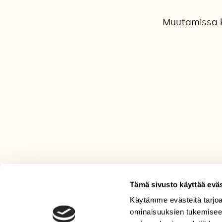
Muutamissa ko
Tämä sivusto käyttää eväs
Käytämme evästeitä tarjoa
LEHTI
ominaisuuksien tukemisee
Uusin lehti