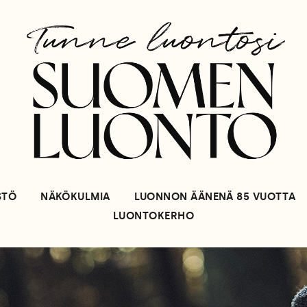
STÖ
NÄKÖKULMIA
LUONNON ÄÄNENÄ 85 VUOTTA
LUONTOKERHO