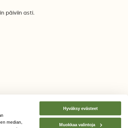
 päiviin asti.
Hyväksy evästeet
an
sen median,
Muokkaa valintoja