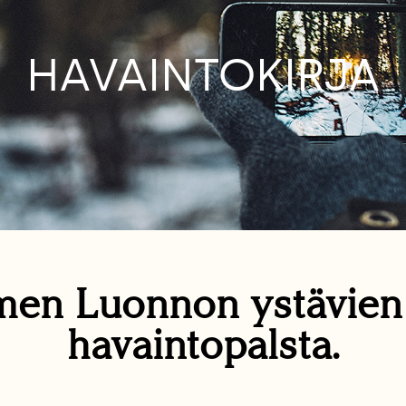
HAVAINTOKIRJA
en Luonnon ystävie
havaintopalsta.