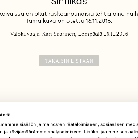
Sinnikäs
ivuissa on ollut ruskeanpunaisia lehtiä aina näihin
Tämä kuva on otettu 16.11.2016.
Valokuvaaja: Kari Saarinen, Lempäälä 16.11.2016
TAKAISIN LISTAAN
teitä
mamme sisällön ja mainosten räätälöimiseen, sosiaalisen medi
TILAAJAPALVELU
n ja kävijämäärämme analysoimiseen. Lisäksi jaamme sosiaali
tilaajapalvelu@sll.fi