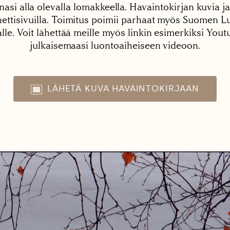
nasi alla olevalla lomakkeella. Havaintokirjan kuvia ja
tisivuilla. Toimitus poimii parhaat myös Suomen Lu
alle. Voit lähettää meille myös linkin esimerkiksi You
julkaisemaasi luontoaiheiseen videoon.
LÄHETÄ KUVA HAVAINTOKIRJAAN