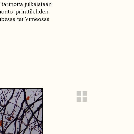
 tarinoita julkaistaan
onto -printtilehden
tubessa tai Vimeossa