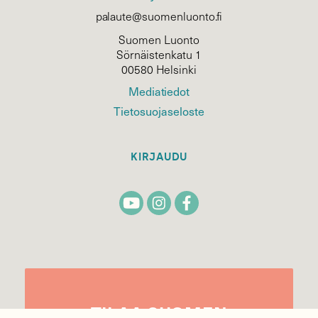
palaute@suomenluonto.fi
Suomen Luonto
Sörnäistenkatu 1
00580 Helsinki
Mediatiedot
Tietosuojaseloste
KIRJAUDU
TILAA
SUOMEN