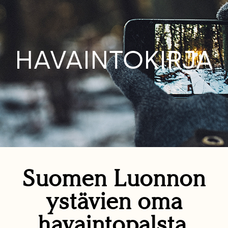
HAVAINTOKIRJA
Suomen Luonnon
ystävien oma
havaintopalsta.