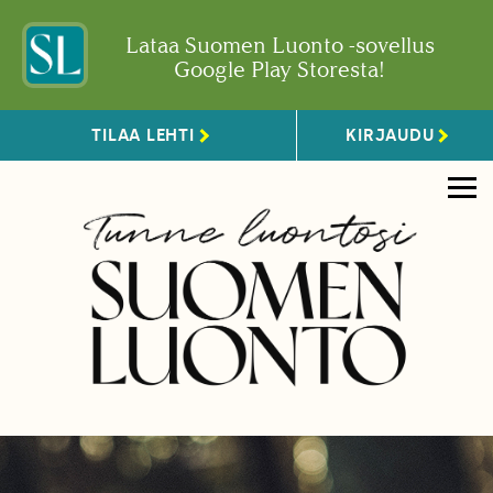
Lataa Suomen Luonto -sovellus
Google Play Storesta!
TILAA LEHTI
KIRJAUDU