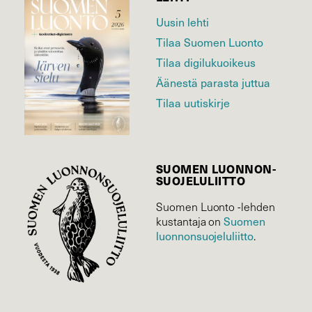
Uusin lehti
Tilaa Suomen Luonto
Tilaa digilukuoikeus
Äänestä parasta juttua
Tilaa uutiskirje
SUOMEN LUONNON­
SUOJELU­LIITTO
Suomen Luonto -lehden
Suomen
kustantaja on
luonnonsuojelu­liitto
.