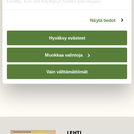
kerätty, kun olet käyttänyt heidän palvelujaan.
Sisilisko
Näytä tiedot
Hiihtämässä 1.3.2021 Nastolassa ja ladulla
pötkötteli kohmeinem sisilisko. Siirsin pois
ladulta sulaneeseen kohtaan puun alle.
Hyväksy evästeet
Valokuvaaja: Reeta Jokela, Nastola 1.3.2021
Muokkaa valintoja
Vain välttämättömät
TAKAISIN LISTAAN
LEHTI