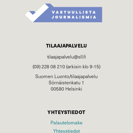
TILAAJAPALVELU
tilaajapalvelu@sll.fi
(09) 228 08 210 (arkisin klo 9-15)
Suomen Luonto/tilaajapalvelu
Sörnäistenkatu 1
00580 Helsinki
YHTEYSTIEDOT
Palautelomake
Yhteystiedot