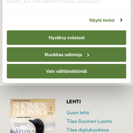
paistattelemassa päivää aurinkoisessa
kerätty, kun olet käyttänyt heidän palvelujaan.
Ogelissa
Valokuvaaja: Seppo Tolin, Oulunkylä 07.04.2023
Näytä tiedot
Hyväksy evästeet
TAKAISIN LISTAAN
Muokkaa valintoja
Vain välttämättömät
LEHTI
Uusin lehti
Tilaa Suomen Luonto
Tilaa digilukuoikeus