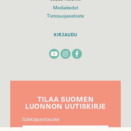
Mediatiedot
Tietosuojaseloste
KIRJAUDU
TILAA
SUOMEN
LUONNON
UUTIS­KIRJE
Sähköpostiosoite