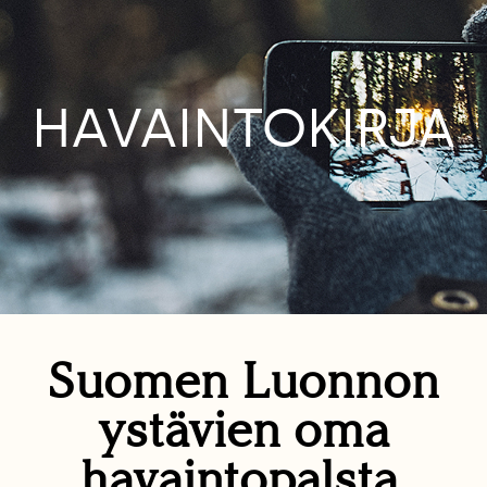
HAVAINTOKIRJA
Suomen Luonnon
ystävien oma
havaintopalsta.