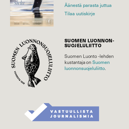
Äänestä parasta juttua
Tilaa uutiskirje
SUOMEN LUONNON­
SUOJELU­LIITTO
Suomen Luonto -lehden
kustantaja on
Suomen
luonnonsuojelu­liitto
.