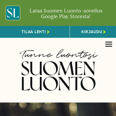
Lataa Suomen Luonto -sovellus
Google Play Storesta!
TILAA LEHTI
KIRJAUDU