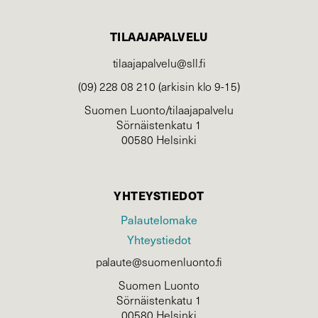
TILAAJAPALVELU
tilaajapalvelu@sll.fi
(09) 228 08 210 (arkisin klo 9-15)
Suomen Luonto/tilaajapalvelu
Sörnäistenkatu 1
00580 Helsinki
YHTEYSTIEDOT
Palautelomake
Yhteystiedot
palaute@suomenluonto.fi
Suomen Luonto
Sörnäistenkatu 1
00580 Helsinki