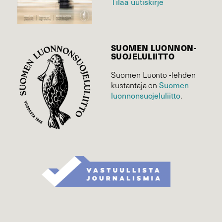
Tilaa uutiskirje
SUOMEN LUONNON­
SUOJELU­LIITTO
Suomen Luonto -lehden
kustantaja on
Suomen
luonnonsuojelu­liitto
.