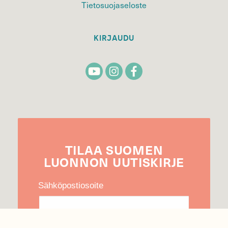
Tietosuojaseloste
KIRJAUDU
TILAA
SUOMEN
LUONNON
UUTIS­KIRJE
Sähköpostiosoite