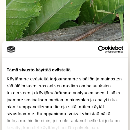
Tämä sivusto käyttää evästeitä
Käytämme evästeitä tarjoamamme sisällön ja mainosten
räätälöimiseen, sosiaalisen median ominaisuuksien
tukemiseen ja kävijämäärämme analysoimiseen. Lisäksi
jaamme sosiaalisen median, mainosalan ja analytiikka-
Sisilisko
alan kumppaneillemme tietoja siitä, miten käytät
sivustoamme. Kumppanimme voivat yhdistää näitä
Harvemmin nykyisin näkee.
tietoja muihin tietoihin, joita olet antanut heille tai joita on
kerätty, kun olet käyttänyt heidän palvelujaan.