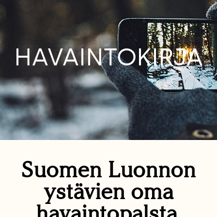
HAVAINTOKIRJA
Suomen Luonnon
ystävien oma
havaintopalsta.