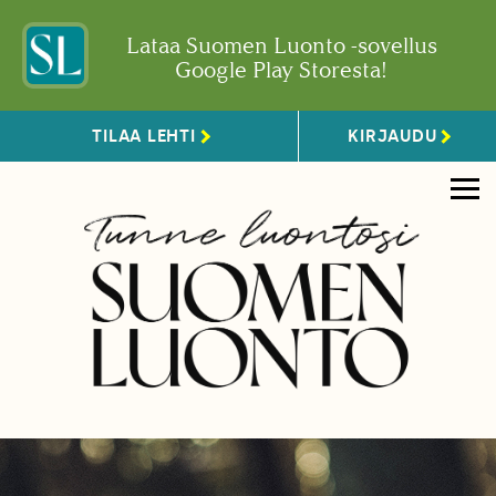
Lataa Suomen Luonto -sovellus
Google Play Storesta!
TILAA LEHTI
KIRJAUDU