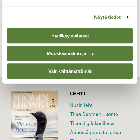
Valokuvaaja: Jouni Roppola, Paavola Siikajoki
05.08-24
Näytä tiedot
TAKAISIN LISTAAN
Hyväksy evästeet
Muokkaa valintoja
Vain välttämättömät
LEHTI
Uusin lehti
Tilaa Suomen Luonto
Tilaa digilukuoikeus
Äänestä parasta juttua