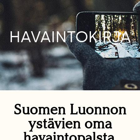
HAVAINTOKIRJA
Suomen Luonnon
ystävien oma
havaintopalsta.