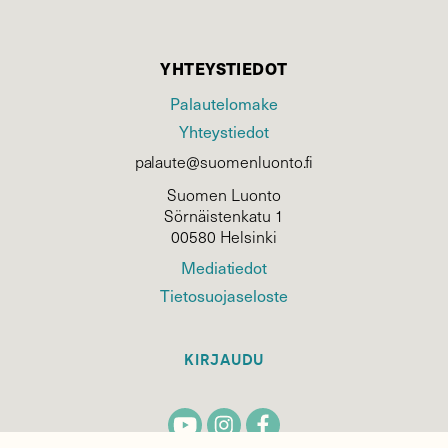
YHTEYSTIEDOT
Palautelomake
Yhteystiedot
palaute@suomenluonto.fi
Suomen Luonto
Sörnäistenkatu 1
00580 Helsinki
Mediatiedot
Tietosuojaseloste
KIRJAUDU