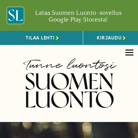
Lataa Suomen Luonto -sovellus
Google Play Storesta!
TILAA LEHTI
KIRJAUDU