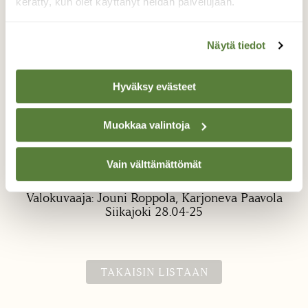
kerätty, kun olet käyttänyt heidän palvelujaan.
Näytä tiedot
Hyväksy evästeet
Sisilisko
Muokkaa valintoja
Sisilisko Karjonevan luonnonsuojelualueella
Vain välttämättömät
Paavolassa Siikajoella.
Valokuvaaja: Jouni Roppola, Karjoneva Paavola
Siikajoki 28.04-25
TAKAISIN LISTAAN