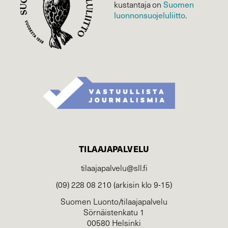
Suomen
kustantaja on
luonnonsuojelu­liitto
.
TILAAJAPALVELU
tilaajapalvelu@sll.fi
(09) 228 08 210 (arkisin klo 9-15)
Suomen Luonto/tilaajapalvelu
Sörnäistenkatu 1
00580 Helsinki