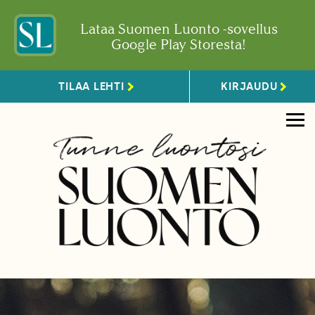
Lataa Suomen Luonto -sovellus
Google Play Storesta!
TILAA LEHTI
KIRJAUDU