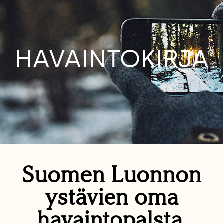
HAVAINTOKIRJA
Suomen Luonnon
ystävien oma
havaintopalsta.