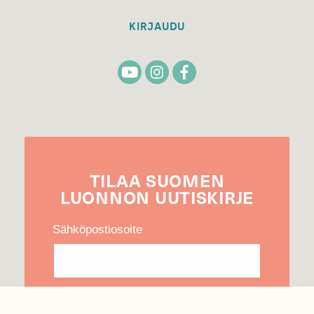
KIRJAUDU
TILAA
SUOMEN
LUONNON
UUTIS­KIRJE
Sähköpostiosoite
Hyväksyn tietojeni käytön uutiskirjeen
lähettämiseen