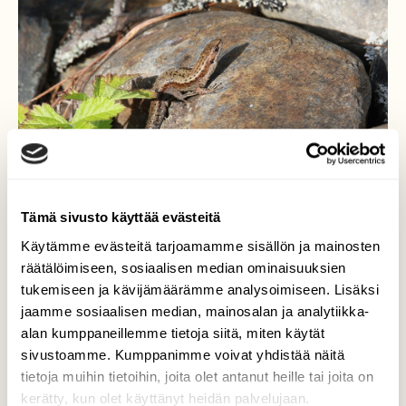
Tämä sivusto käyttää evästeitä
Käytämme evästeitä tarjoamamme sisällön ja mainosten
räätälöimiseen, sosiaalisen median ominaisuuksien
tukemiseen ja kävijämäärämme analysoimiseen. Lisäksi
Sisilisko
jaamme sosiaalisen median, mainosalan ja analytiikka-
alan kumppaneillemme tietoja siitä, miten käytät
Mielenkiintoisen värinen hännänpää.
sivustoamme. Kumppanimme voivat yhdistää näitä
Valokuvaaja: Jaana Saarelainen, Viesimonjoki,
tietoja muihin tietoihin, joita olet antanut heille tai joita on
Joensuu 2.7.2025
kerätty, kun olet käyttänyt heidän palvelujaan.