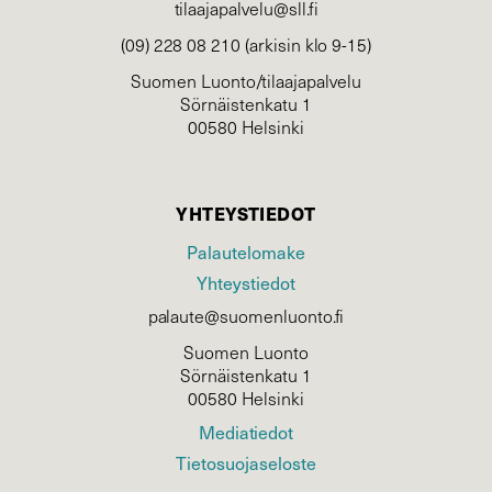
tilaajapalvelu@sll.fi
(09) 228 08 210 (arkisin klo 9-15)
Suomen Luonto/tilaajapalvelu
Sörnäistenkatu 1
00580 Helsinki
YHTEYSTIEDOT
Palautelomake
Yhteystiedot
palaute@suomenluonto.fi
Suomen Luonto
Sörnäistenkatu 1
00580 Helsinki
Mediatiedot
Tietosuojaseloste