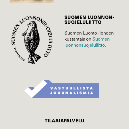
SUOMEN LUONNON­
SUOJELU­LIITTO
Suomen Luonto -lehden
Suomen
kustantaja on
luonnonsuojelu­liitto
.
TILAAJAPALVELU