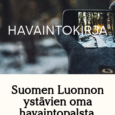
HAVAINTOKIRJA
Suomen Luonnon
ystävien oma
havaintopalsta.