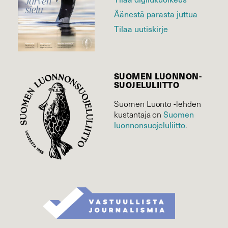
Äänestä parasta juttua
Tilaa uutiskirje
SUOMEN LUONNON­
SUOJELU­LIITTO
Suomen Luonto -lehden
kustantaja on
Suomen
luonnonsuojelu­liitto
.