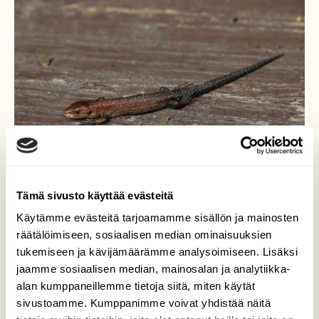
Tämä sivusto käyttää evästeitä
Käytämme evästeitä tarjoamamme sisällön ja mainosten
räätälöimiseen, sosiaalisen median ominaisuuksien
Sisiliskon poikanen
tukemiseen ja kävijämäärämme analysoimiseen. Lisäksi
jaamme sosiaalisen median, mainosalan ja analytiikka-
Mökin terassilla vilisti pienen pieni sisiliskon
alan kumppaneillemme tietoja siitä, miten käytät
poikanen. Isompi sisilisko paistatteli päivää
sivustoamme. Kumppanimme voivat yhdistää näitä
terassin toisessa päässä. Olisikohan ollut