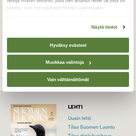
tietoja muihin tietoihin, joita olet antanut heille tai joita on
äiti-lisko.
kerätty, kun olet käyttänyt heidän palvelujaan.
Valokuvaaja: Kirsi-Marja Joenpolvi, Miehikkälä
13.08.2019
Näytä tiedot
Hyväksy evästeet
TAKAISIN LISTAAN
Muokkaa valintoja
Vain välttämättömät
LEHTI
Uusin lehti
Tilaa Suomen Luonto
Tilaa digilukuoikeus