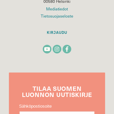
00580 Helsinki
Mediatiedot
Tietosuojaseloste
KIRJAUDU
TILAA
SUOMEN
LUONNON
UUTIS­KIRJE
Sähköpostiosoite