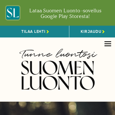
Lataa Suomen Luonto -sovellus
Google Play Storesta!
TILAA LEHTI
KIRJAUDU