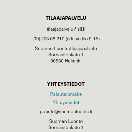
TILAAJAPALVELU
tilaajapalvelu@sll.fi
(09) 228 08 210 (arkisin klo 9-15)
Suomen Luonto/tilaajapalvelu
Sörnäistenkatu 1
00580 Helsinki
YHTEYSTIEDOT
Palautelomake
Yhteystiedot
palaute@suomenluonto.fi
Suomen Luonto
Sörnäistenkatu 1