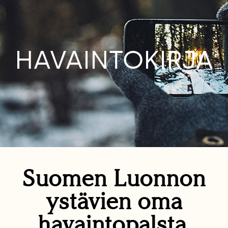
HAVAINTOKIRJA
Suomen Luonnon
ystävien oma
havaintopalsta.