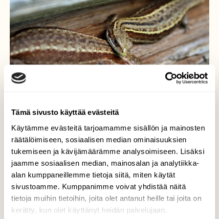
Tämä sivusto käyttää evästeitä
Käytämme evästeitä tarjoamamme sisällön ja mainosten
räätälöimiseen, sosiaalisen median ominaisuuksien
tukemiseen ja kävijämäärämme analysoimiseen. Lisäksi
jaamme sosiaalisen median, mainosalan ja analytiikka-
Sisiliskoperhe
alan kumppaneillemme tietoja siitä, miten käytät
sivustoamme. Kumppanimme voivat yhdistää näitä
Aitan seinustalla asustaa sisiliskoperhe.
tietoja muihin tietoihin, joita olet antanut heille tai joita on
kerätty, kun olet käyttänyt heidän palvelujaan.
Valokuvaaja: Paula Savelius, Lieksa 30.6.2019