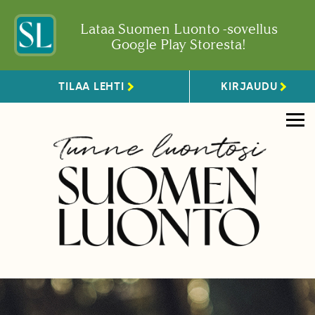
Lataa Suomen Luonto -sovellus
Google Play Storesta!
TILAA LEHTI
KIRJAUDU