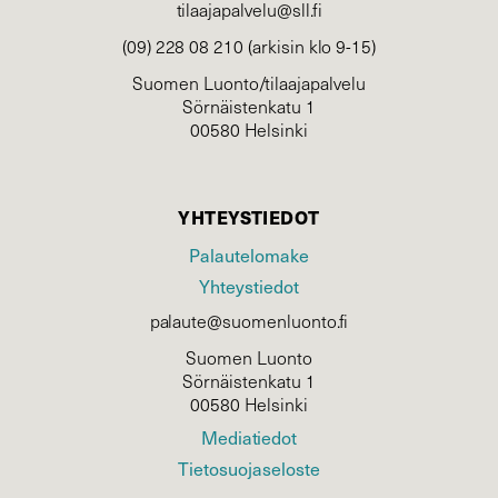
tilaajapalvelu@sll.fi
(09) 228 08 210 (arkisin klo 9-15)
Suomen Luonto/tilaajapalvelu
Sörnäistenkatu 1
00580 Helsinki
YHTEYSTIEDOT
Palautelomake
Yhteystiedot
palaute@suomenluonto.fi
Suomen Luonto
Sörnäistenkatu 1
00580 Helsinki
Mediatiedot
Tietosuojaseloste