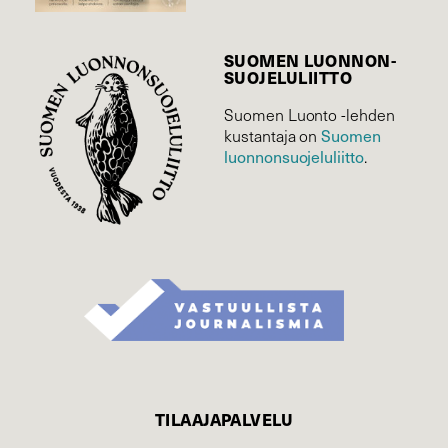
SUOMEN LUONNON­
SUOJELU­LIITTO
Suomen Luonto -lehden
kustantaja on
Suomen
luonnonsuojelu­liitto
.
TILAAJAPALVELU