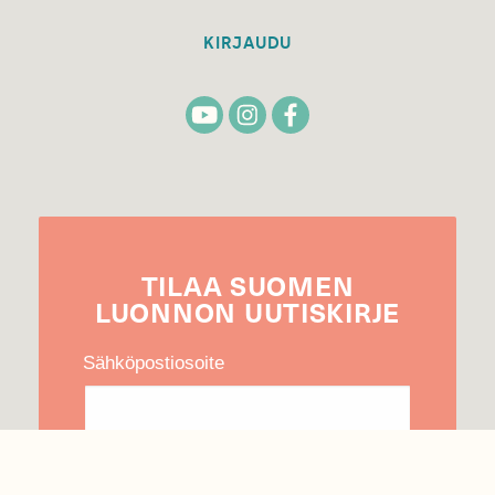
KIRJAUDU
TILAA
SUOMEN
LUONNON
UUTIS­KIRJE
Sähköpostiosoite
Hyväksyn tietojeni käytön uutiskirjeen
lähettämiseen