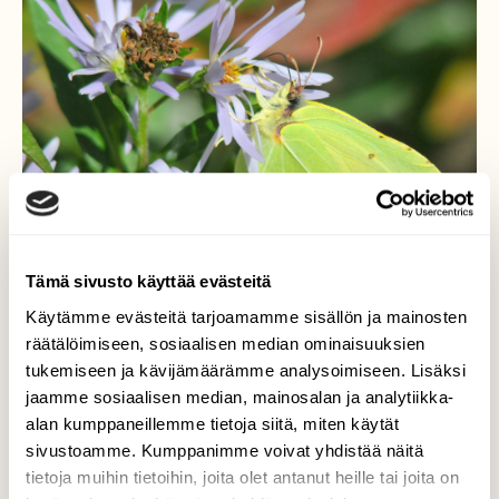
Tämä sivusto käyttää evästeitä
Käytämme evästeitä tarjoamamme sisällön ja mainosten
räätälöimiseen, sosiaalisen median ominaisuuksien
tukemiseen ja kävijämäärämme analysoimiseen. Lisäksi
Sitruunaperhonen
jaamme sosiaalisen median, mainosalan ja analytiikka-
alan kumppaneillemme tietoja siitä, miten käytät
Asteri houkutteli sitruunaperhosen
sivustoamme. Kumppanimme voivat yhdistää näitä
ruokailemaan. Näin syksyllä sitruunaperhosia
tietoja muihin tietoihin, joita olet antanut heille tai joita on
taas näkee.