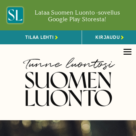
Lataa Suomen Luonto -sovellus
Google Play Storesta!
TILAA LEHTI
KIRJAUDU