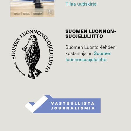
Tilaa uutiskirje
SUOMEN LUONNON­
SUOJELU­LIITTO
Suomen Luonto -lehden
Suomen
kustantaja on
luonnonsuojelu­liitto
.