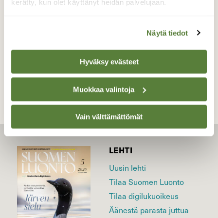
kerätty, kun olet käyttänyt heidän palvelujaan.
Valokuvaaja: Kaarlo Asikainen, Iisalmi 7.9.2019
Näytä tiedot
TAKAISIN LISTAAN
Hyväksy evästeet
Muokkaa valintoja
Vain välttämättömät
LEHTI
Uusin lehti
Tilaa Suomen Luonto
Tilaa digilukuoikeus
Äänestä parasta juttua