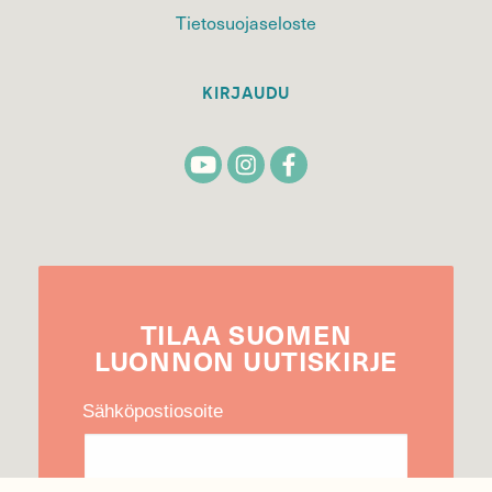
Tietosuojaseloste
KIRJAUDU
TILAA
SUOMEN
LUONNON
UUTIS­KIRJE
Sähköpostiosoite