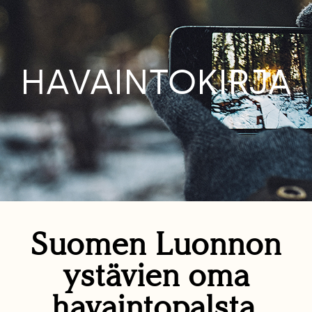
HAVAINTOKIRJA
Suomen Luonnon
ystävien oma
havaintopalsta.