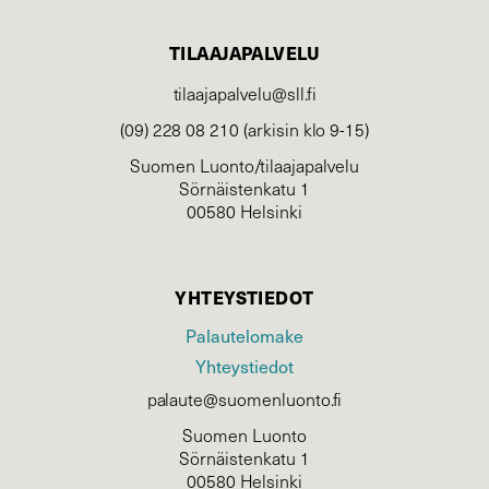
TILAAJAPALVELU
tilaajapalvelu@sll.fi
(09) 228 08 210 (arkisin klo 9-15)
Suomen Luonto/tilaajapalvelu
Sörnäistenkatu 1
00580 Helsinki
YHTEYSTIEDOT
Palautelomake
Yhteystiedot
palaute@suomenluonto.fi
Suomen Luonto
Sörnäistenkatu 1
00580 Helsinki