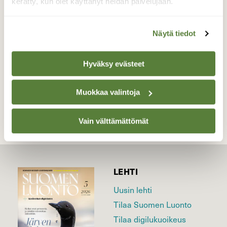
kukinnosta.
kerätty, kun olet käyttänyt heidän palvelujaan.
Valokuvaaja: Risto Kangassalo, Raision keskusta
16.4.2020
Näytä tiedot
Hyväksy evästeet
TAKAISIN LISTAAN
Muokkaa valintoja
Vain välttämättömät
LEHTI
Uusin lehti
Tilaa Suomen Luonto
Tilaa digilukuoikeus