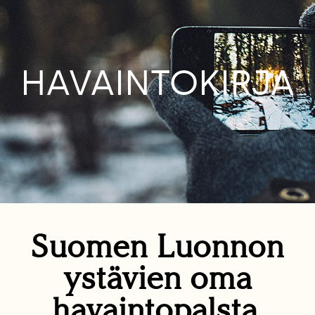
HAVAINTOKIRJA
Suomen Luonnon
ystävien oma
havaintopalsta.