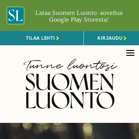
Lataa Suomen Luonto -sovellus
Google Play Storesta!
TILAA LEHTI
KIRJAUDU