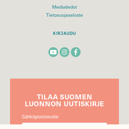
Mediatiedot
Tietosuojaseloste
KIRJAUDU
TILAA
SUOMEN
LUONNON
UUTIS­KIRJE
Sähköpostiosoite