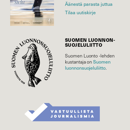
Äänestä parasta juttua
Tilaa uutiskirje
SUOMEN LUONNON­
SUOJELU­LIITTO
Suomen Luonto -lehden
Suomen
kustantaja on
luonnonsuojelu­liitto
.