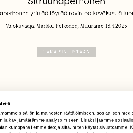
Sitruunaperhonen
naperhonen yrittää löytää ravintoa keväisestä luo
Valokuvaaja: Markku Pelkonen, Muurame 13.4.2025
TAKAISIN LISTAAN
teitä
mamme sisällön ja mainosten räätälöimiseen, sosiaalisen medi
TILAAJAPALVELU
n ja kävijämäärämme analysoimiseen. Lisäksi jaamme sosiaali
tilaajapalvelu@sll.fi
-alan kumppaneillemme tietoja siitä, miten käytät sivustoamme