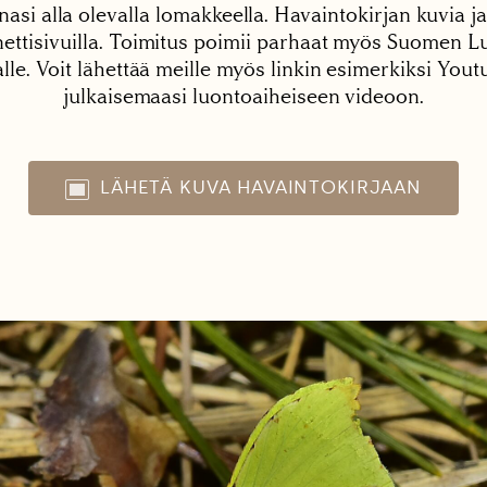
nasi alla olevalla lomakkeella. Havaintokirjan kuvia ja
tisivuilla. Toimitus poimii parhaat myös Suomen Lu
alle. Voit lähettää meille myös linkin esimerkiksi You
julkaisemaasi luontoaiheiseen videoon.
LÄHETÄ KUVA HAVAINTOKIRJAAN