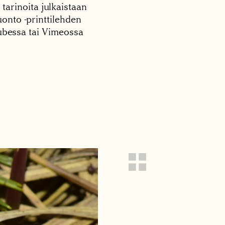
 tarinoita julkaistaan
onto -printtilehden
tubessa tai Vimeossa