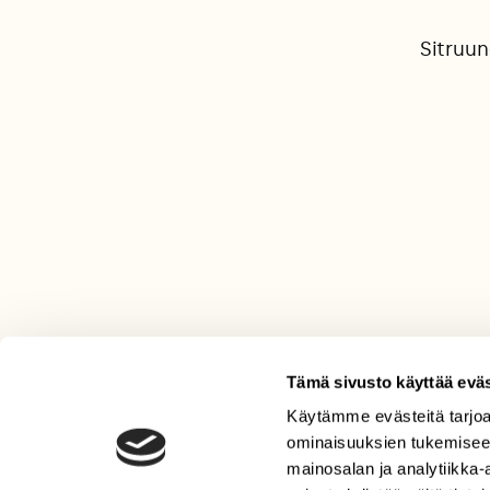
Sitruu
Tämä sivusto käyttää eväs
Käytämme evästeitä tarjoa
LEHTI
ominaisuuksien tukemisee
Uusin lehti
mainosalan ja analytiikka