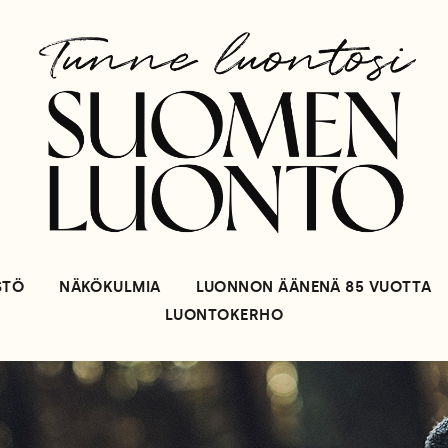
STÖ
NÄKÖKULMIA
LUONNON ÄÄNENÄ 85 VUOTTA
LUONTOKERHO