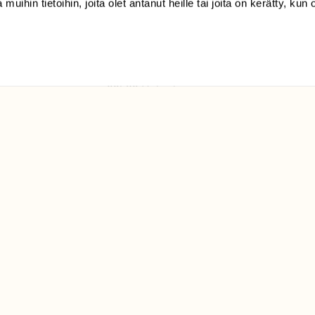
 muihin tietoihin, joita olet antanut heille tai joita on kerätty, kun 
(09) 228 08 210 (arkisin
klo 9-15)
Suomen
Luonto/tilaajapalvelu
Sörnäistenkatu 1
00580 Helsinki
ELU­
YHTEYSTIEDOT
ntaja on
Palautelomake
Yhteystiedot
palaute@suomenluonto.fi
Suomen Luonto
Sörnäistenkatu 1
00580 Helsinki
Mediatiedot
Tietosuojaseloste