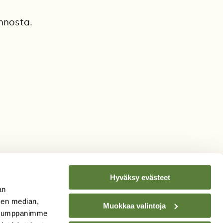
nnosta.
Hyväksy evästeet
an
sen median,
Muokkaa valintoja
. Kumppanimme
TILAA
SUOMEN