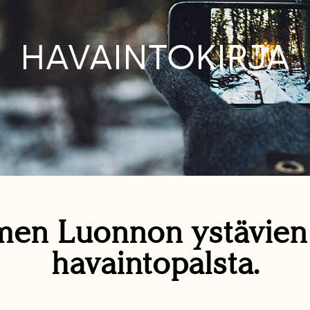
HAVAINTOKIRJA
en Luonnon ystävie
havaintopalsta.