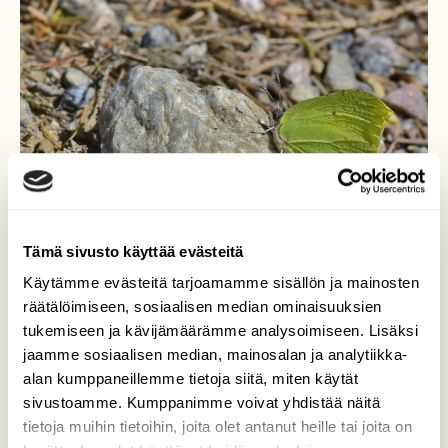
Tämä sivusto käyttää evästeitä
Käytämme evästeitä tarjoamamme sisällön ja mainosten
räätälöimiseen, sosiaalisen median ominaisuuksien
tukemiseen ja kävijämäärämme analysoimiseen. Lisäksi
Sitruunaperhonen
jaamme sosiaalisen median, mainosalan ja analytiikka-
alan kumppaneillemme tietoja siitä, miten käytät
Sitruunaperhonenkin on selvinnyt
sivustoamme. Kumppanimme voivat yhdistää näitä
hyväkuntoisena talven yli.
tietoja muihin tietoihin, joita olet antanut heille tai joita on