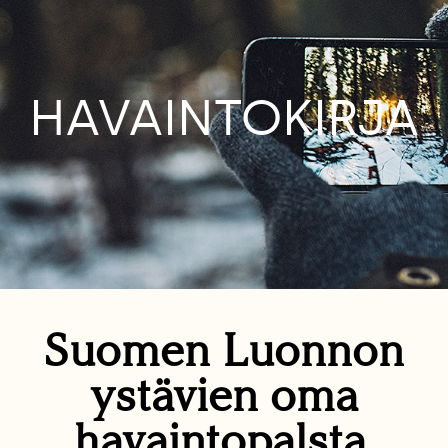
HAVAINTOKIRJA
Suomen Luonnon
ystävien oma
havaintopalsta.