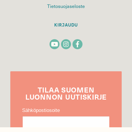
Tietosuojaseloste
KIRJAUDU
TILAA
SUOMEN
LUONNON
UUTIS­KIRJE
Sähköpostiosoite