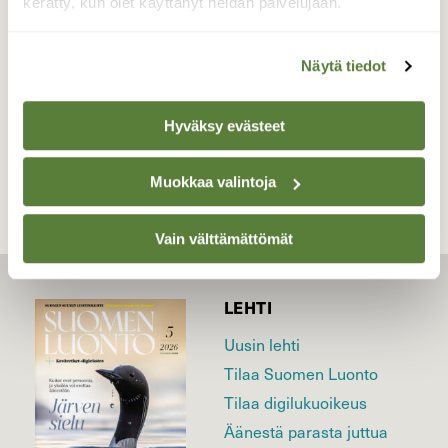
kerätty, kun olet käyttänyt heidän palvelujaan.
Valokuvaaja: Markku Pelkonen, Jyväskylä
16.04.2025
Näytä tiedot
TAKAISIN LISTAAN
Hyväksy evästeet
Muokkaa valintoja
Vain välttämättömät
LEHTI
Uusin lehti
Tilaa Suomen Luonto
Tilaa digilukuoikeus
Äänestä parasta juttua