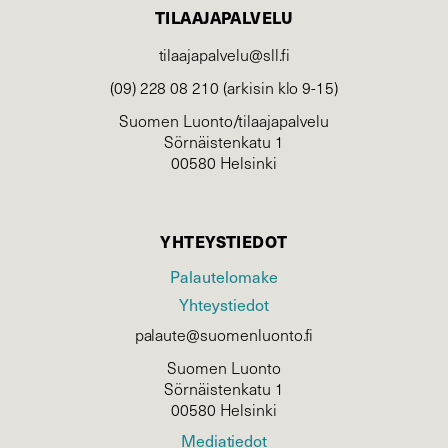
TILAAJAPALVELU
tilaajapalvelu@sll.fi
(09) 228 08 210 (arkisin klo 9-15)
Suomen Luonto/tilaajapalvelu
Sörnäistenkatu 1
00580 Helsinki
YHTEYSTIEDOT
Palautelomake
Yhteystiedot
palaute@suomenluonto.fi
Suomen Luonto
Sörnäistenkatu 1
00580 Helsinki
Mediatiedot