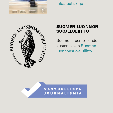
Tilaa uutiskirje
SUOMEN LUONNON­
SUOJELU­LIITTO
Suomen Luonto -lehden
Suomen
kustantaja on
luonnonsuojelu­liitto
.