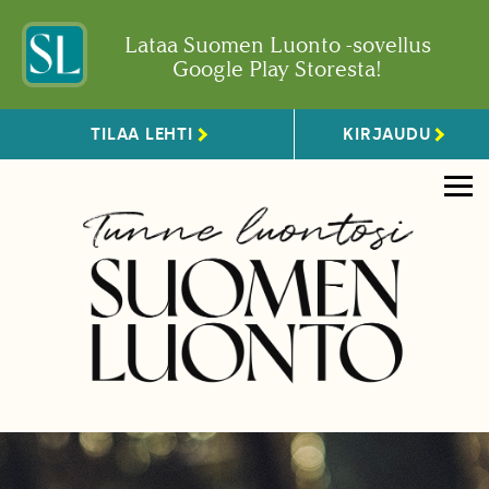
Lataa Suomen Luonto -sovellus
Google Play Storesta!
TILAA LEHTI
KIRJAUDU