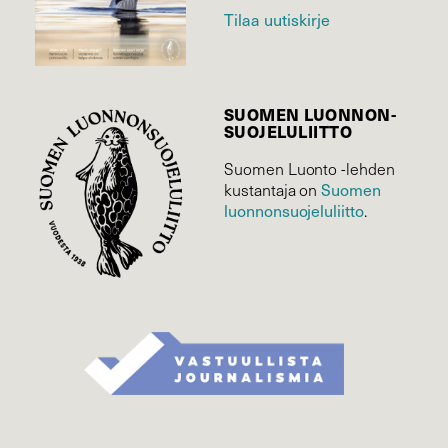
Tilaa uutiskirje
SUOMEN LUONNON­
SUOJELU­LIITTO
Suomen Luonto -lehden
Suomen
kustantaja on
luonnonsuojelu­liitto
.