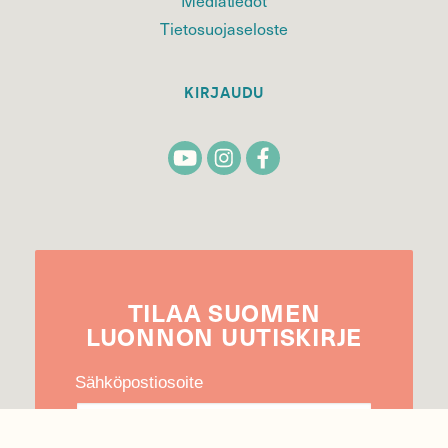
Tietosuojaseloste
KIRJAUDU
TILAA
SUOMEN
LUONNON
UUTIS­KIRJE
Sähköpostiosoite