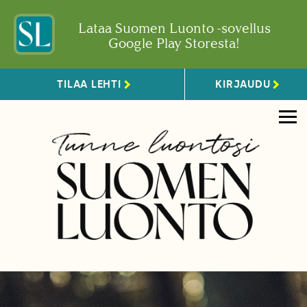
Lataa Suomen Luonto -sovellus
Google Play Storesta!
TILAA LEHTI
KIRJAUDU