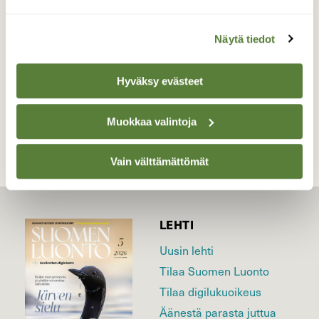
Valokuvaaja: Liisa Niiva-Korpela, Lappeenranta
24.3.2026
Näytä tiedot
Hyväksy evästeet
TAKAISIN LISTAAN
Muokkaa valintoja
Vain välttämättömät
LEHTI
Uusin lehti
Tilaa Suomen Luonto
Tilaa digilukuoikeus
Äänestä parasta juttua