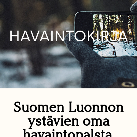
HAVAINTOKIRJA
Suomen Luonnon
ystävien oma
havaintopalsta.