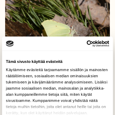
Tämä sivusto käyttää evästeitä
Käytämme evästeitä tarjoamamme sisällön ja mainosten
räätälöimiseen, sosiaalisen median ominaisuuksien
tukemiseen ja kävijämäärämme analysoimiseen. Lisäksi
jaamme sosiaalisen median, mainosalan ja analytiikka-
alan kumppaneillemme tietoja siitä, miten käytät
Sitruunaperhonen
sivustoamme. Kumppanimme voivat yhdistää näitä
tietoja muihin tietoihin, joita olet antanut heille tai joita on
Keväinen näkymä etelärinteessä.
kerätty, kun olet käyttänyt heidän palvelujaan.