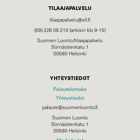
TILAAJAPALVELU
tilaajapalvelu@sll.fi
(09) 228 08 210 (arkisin klo 9-15)
Suomen Luonto/tilaajapalvelu
Sörnäistenkatu 1
00580 Helsinki
YHTEYSTIEDOT
Palautelomake
Yhteystiedot
palaute@suomenluonto.fi
Suomen Luonto
Sörnäistenkatu 1
00580 Helsinki
Mediatiedot