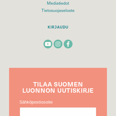
Mediatiedot
Tietosuojaseloste
KIRJAUDU
TILAA
SUOMEN
LUONNON
UUTIS­KIRJE
Sähköpostiosoite