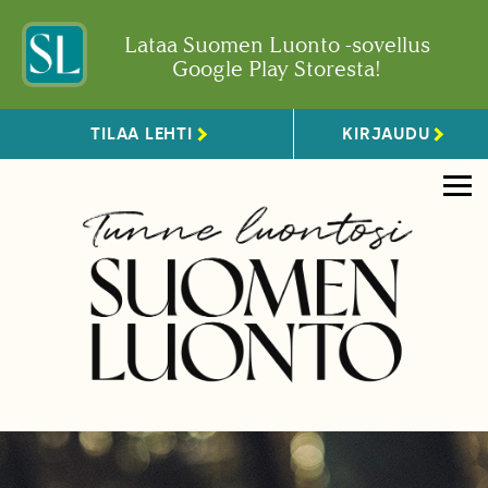
Lataa Suomen Luonto -sovellus
Google Play Storesta!
TILAA LEHTI
KIRJAUDU