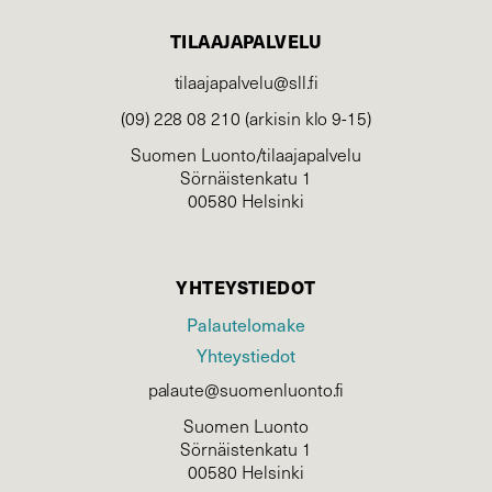
TILAAJAPALVELU
tilaajapalvelu@sll.fi
(09) 228 08 210 (arkisin klo 9-15)
Suomen Luonto/tilaajapalvelu
Sörnäistenkatu 1
00580 Helsinki
YHTEYSTIEDOT
Palautelomake
Yhteystiedot
palaute@suomenluonto.fi
Suomen Luonto
Sörnäistenkatu 1
00580 Helsinki