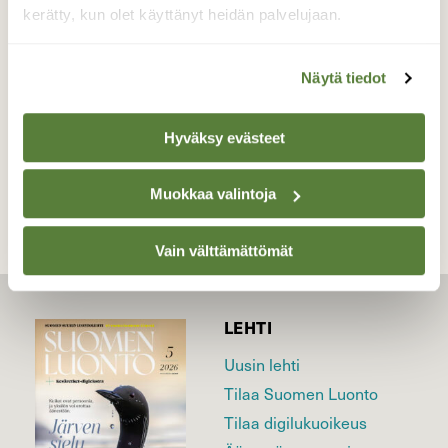
kerätty, kun olet käyttänyt heidän palvelujaan.
Valokuvaaja: Pirkko Siukonen, Tornio-Haaparanta,
kaupunginlahti 09.08.2024
Näytä tiedot
Hyväksy evästeet
TAKAISIN LISTAAN
Muokkaa valintoja
Vain välttämättömät
LEHTI
Uusin lehti
Tilaa Suomen Luonto
Tilaa digilukuoikeus