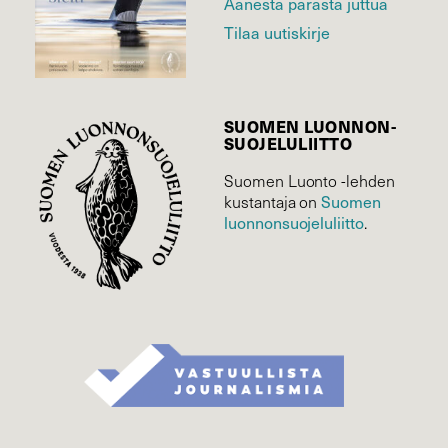
Äänestä parasta juttua
Tilaa uutiskirje
SUOMEN LUONNON­
SUOJELU­LIITTO
Suomen Luonto -lehden
kustantaja on
Suomen
luonnonsuojelu­liitto
.