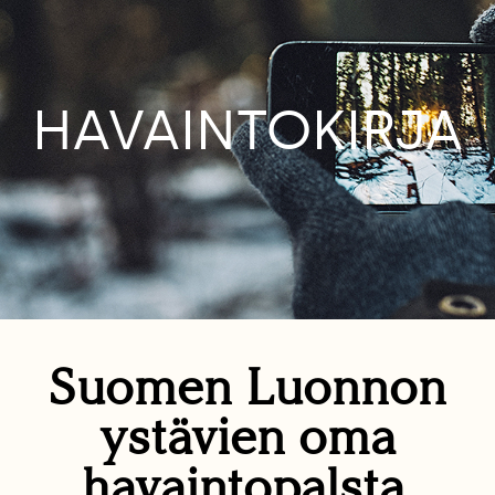
HAVAINTOKIRJA
Suomen Luonnon
ystävien oma
havaintopalsta.