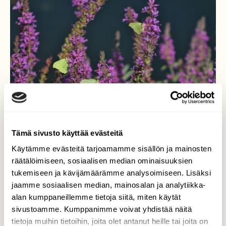
Tämä sivusto käyttää evästeitä
Käytämme evästeitä tarjoamamme sisällön ja mainosten
räätälöimiseen, sosiaalisen median ominaisuuksien
tukemiseen ja kävijämäärämme analysoimiseen. Lisäksi
Sitruunaperhosia
jaamme sosiaalisen median, mainosalan ja analytiikka-
alan kumppaneillemme tietoja siitä, miten käytät
Tornion kaupuginlahden
rantakukkamättäässä oliyli 10
sivustoamme. Kumppanimme voivat yhdistää näitä
sitruunaperhosen joukko, kuvassa vain osa.
tietoja muihin tietoihin, joita olet antanut heille tai joita on