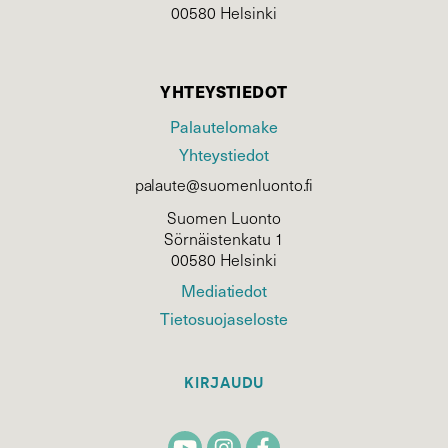
00580 Helsinki
YHTEYSTIEDOT
Palautelomake
Yhteystiedot
palaute@suomenluonto.fi
Suomen Luonto
Sörnäistenkatu 1
00580 Helsinki
Mediatiedot
Tietosuojaseloste
KIRJAUDU