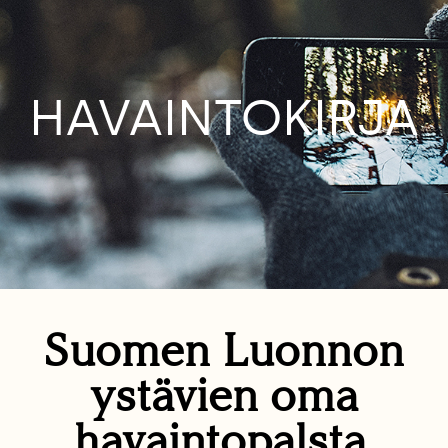
HAVAINTOKIRJA
Suomen Luonnon
ystävien oma
havaintopalsta.