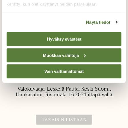
kerätty, kun olet käyttänyt heidän palvelujaan.
Näytä tiedot
Hyväksy evästeet
Sokkoperhonen?
Muokkaa valintoja
Nämä parittelevat perhoset kuvattu
ruusupensaassa, Hankasalmi, Keski-Suomi
Vain välttämättömät
1.6.2024 Ovatko nämä sokkoperhosia?
Valokuvaaja: Leskelä Paula, Keski-Suomi,
Hankasalmi, Ristimäki 1.6.2024 iltapäivällä
TAKAISIN LISTAAN