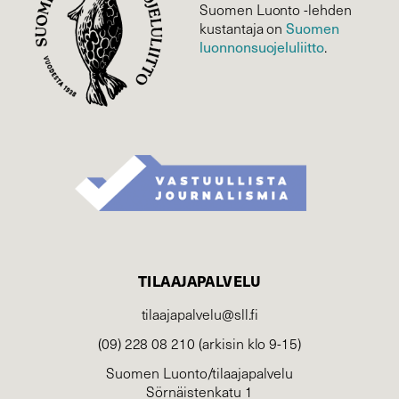
Suomen Luonto -lehden
Suomen
kustantaja on
luonnonsuojelu­liitto
.
TILAAJAPALVELU
tilaajapalvelu@sll.fi
(09) 228 08 210 (arkisin klo 9-15)
Suomen Luonto/tilaajapalvelu
Sörnäistenkatu 1