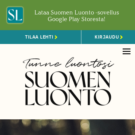
Lataa Suomen Luonto -sovellus
Google Play Storesta!
TILAA LEHTI
KIRJAUDU