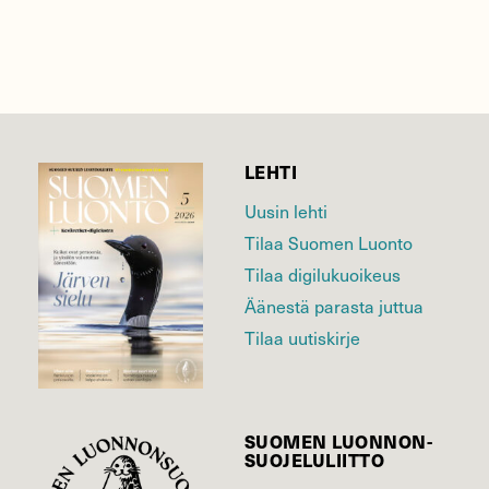
LEHTI
Uusin lehti
Tilaa Suomen Luonto
Tilaa digilukuoikeus
Äänestä parasta juttua
Tilaa uutiskirje
SUOMEN LUONNON­
SUOJELU­LIITTO