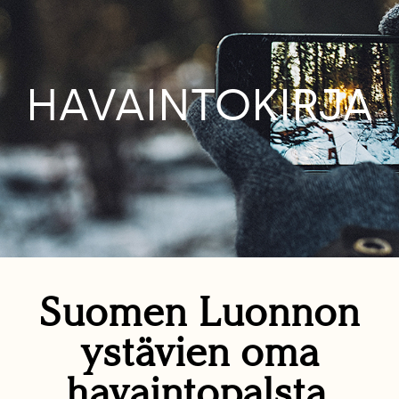
HAVAINTOKIRJA
Suomen Luonnon
ystävien oma
havaintopalsta.