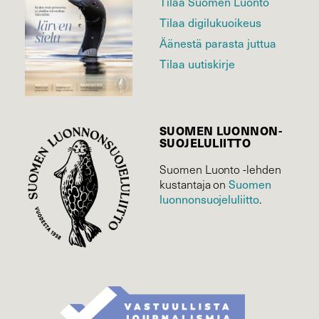
Tilaa Suomen Luonto
Tilaa digilukuoikeus
Äänestä parasta juttua
Tilaa uutiskirje
SUOMEN LUONNON­
SUOJELU­LIITTO
Suomen Luonto -lehden
Suomen
kustantaja on
luonnonsuojelu­liitto
.