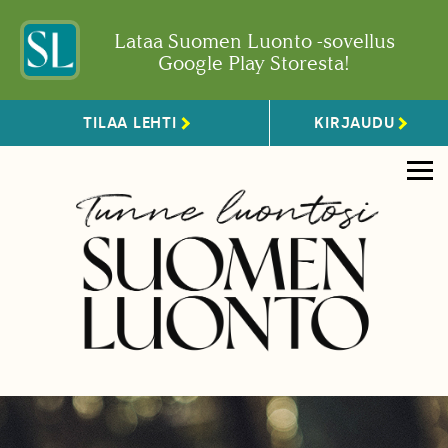
Lataa Suomen Luonto -sovellus
Google Play Storesta!
TILAA LEHTI
KIRJAUDU