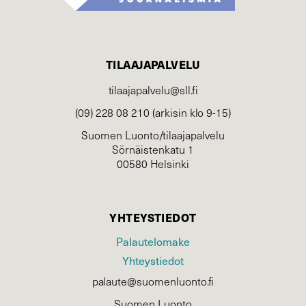
TILAAJAPALVELU
tilaajapalvelu@sll.fi
(09) 228 08 210 (arkisin klo 9-15)
Suomen Luonto/tilaajapalvelu
Sörnäistenkatu 1
00580 Helsinki
YHTEYSTIEDOT
Palautelomake
Yhteystiedot
palaute@suomenluonto.fi
Suomen Luonto