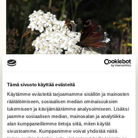
Tämä sivusto käyttää evästeitä
Käytämme evästeitä tarjoamamme sisällön ja mainosten
räätälöimiseen, sosiaalisen median ominaisuuksien
tukemiseen ja kävijämäärämme analysoimiseen. Lisäksi
Sopu sijaa antaa
jaamme sosiaalisen median, mainosalan ja analytiikka-
alan kumppaneillemme tietoja siitä, miten käytät
Siankärsämöllä on ruuhkaa.28.8.2015
sivustoamme. Kumppanimme voivat yhdistää näitä