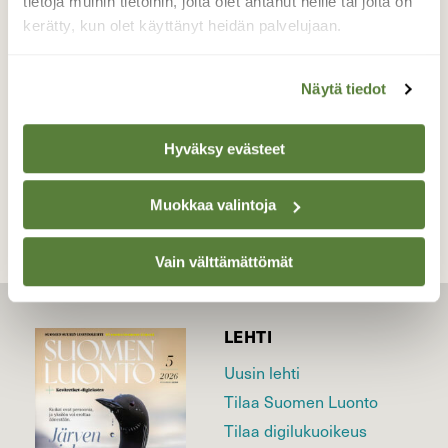
tietoja muihin tietoihin, joita olet antanut heille tai joita on
kerätty, kun olet käyttänyt heidän palvelujaan.
Valokuvaaja: satu välimaa, kangasala huhtikuun
6.päivä
Näytä tiedot
TAKAISIN LISTAAN
Hyväksy evästeet
Muokkaa valintoja
Vain välttämättömät
LEHTI
Uusin lehti
Tilaa Suomen Luonto
Tilaa digilukuoikeus