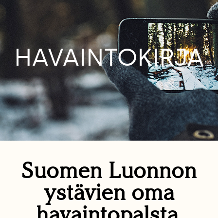
HAVAINTOKIRJA
Suomen Luonnon
ystävien oma
havaintopalsta.