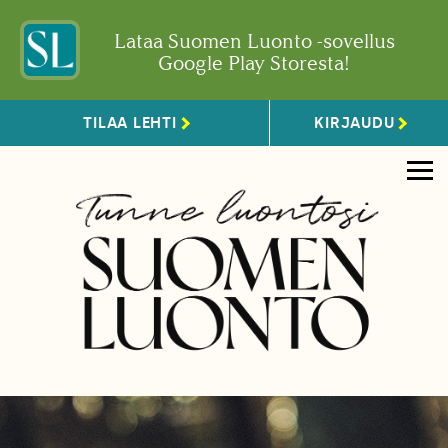
Lataa Suomen Luonto -sovellus
Google Play Storesta!
TILAA LEHTI
KIRJAUDU