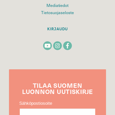
Mediatiedot
Tietosuojaseloste
KIRJAUDU
TILAA
SUOMEN
LUONNON
UUTIS­KIRJE
Sähköpostiosoite