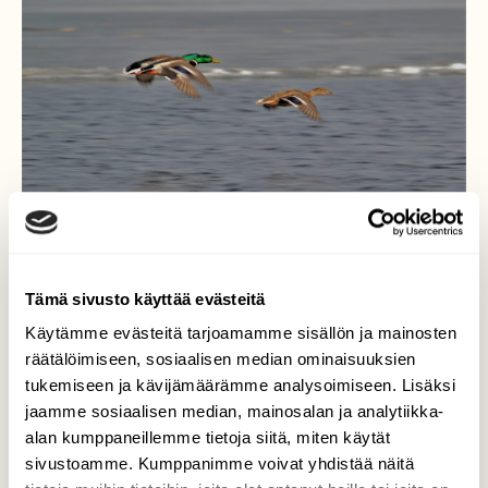
Tämä sivusto käyttää evästeitä
Käytämme evästeitä tarjoamamme sisällön ja mainosten
Sorsanelikko
räätälöimiseen, sosiaalisen median ominaisuuksien
tukemiseen ja kävijämäärämme analysoimiseen. Lisäksi
Järvien rannoilla kuvailemassa .Kuvaaja
jaamme sosiaalisen median, mainosalan ja analytiikka-
pelästyi ihan yhtä paljon, kuin tämä nelikko
alan kumppaneillemme tietoja siitä, miten käytät
toisiaan, kun tilanne tuli niin nopeasti
sivustoamme. Kumppanimme voivat yhdistää näitä
kohdille