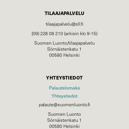
TILAAJAPALVELU
tilaajapalvelu@sll.fi
(09) 228 08 210 (arkisin klo 9-15)
Suomen Luonto/tilaajapalvelu
Sörnäistenkatu 1
00580 Helsinki
YHTEYSTIEDOT
Palautelomake
Yhteystiedot
palaute@suomenluonto.fi
Suomen Luonto
Sörnäistenkatu 1
00580 Helsinki