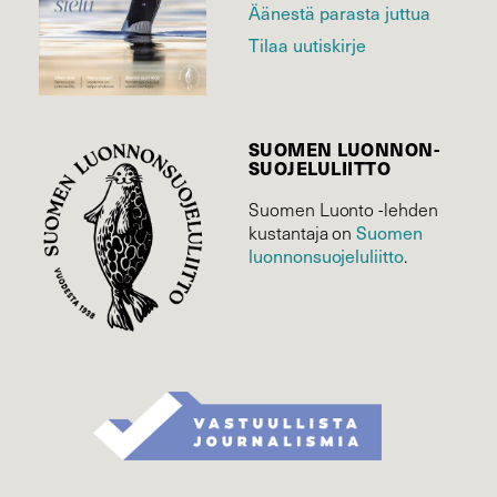
Äänestä parasta juttua
Tilaa uutiskirje
SUOMEN LUONNON­
SUOJELU­LIITTO
Suomen Luonto -lehden
Suomen
kustantaja on
luonnonsuojelu­liitto
.