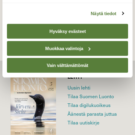
Näytä tiedot
TAKAISIN LISTAAN
Hyväksy evästeet
Muokkaa valintoja
Vain välttämättömät
LEHTI
Uusin lehti
Tilaa Suomen Luonto
Tilaa digilukuoikeus
Äänestä parasta juttua
Tilaa uutiskirje