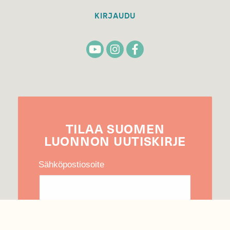
KIRJAUDU
TILAA
SUOMEN
LUONNON
UUTIS­KIRJE
Sähköpostiosoite
Hyväksyn tietojeni käytön uutiskirjeen
lähettämiseen