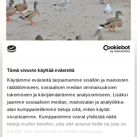
Tämä sivusto käyttää evästeitä
Käytämme evästeitä tarjoamamme sisällön ja mainosten
räätälöimiseen, sosiaalisen median ominaisuuksien
tukemiseen ja kävijämäärämme analysoimiseen. Lisäksi
jaamme sosiaalisen median, mainosalan ja analytiikka-
Sorsanpoikaset kasvavat
alan kumppaneillemme tietoja siitä, miten käytät
sivustoamme. Kumppanimme voivat yhdistää näitä
Ovat kohta emon kokoisia.
tietoja muihin tietoihin, joita olet antanut heille tai joita on
Valokuvaaja: Reijo Juurinen, Töölönlahti Elokuu
kerätty, kun olet käyttänyt heidän palvelujaan.