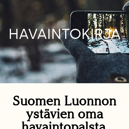
HAVAINTOKIRJA
Suomen Luonnon
ystävien oma
havaintopalsta.