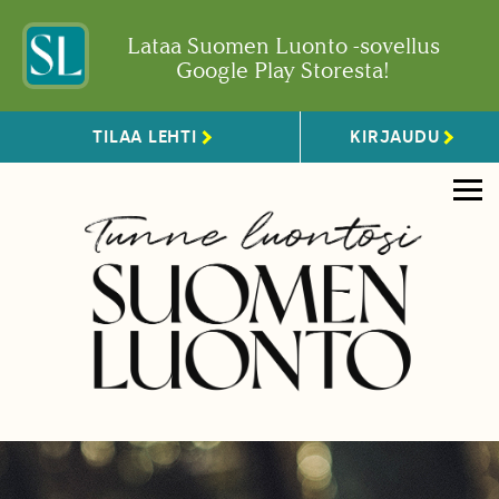
Lataa Suomen Luonto -sovellus
Google Play Storesta!
TILAA LEHTI
KIRJAUDU