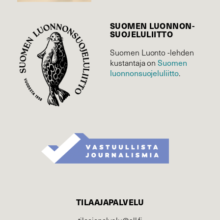
SUOMEN LUONNON­
SUOJELU­LIITTO
Suomen Luonto -lehden
Suomen
kustantaja on
luonnonsuojelu­liitto
.
TILAAJAPALVELU