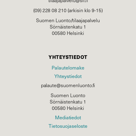
tilaajapalvelu@sll.fi
(09) 228 08 210 (arkisin klo 9-15)
Suomen Luonto/tilaajapalvelu
Sörnäistenkatu 1
00580 Helsinki
YHTEYSTIEDOT
Palautelomake
Yhteystiedot
palaute@suomenluonto.fi
Suomen Luonto
Sörnäistenkatu 1
00580 Helsinki
Mediatiedot
Tietosuojaseloste