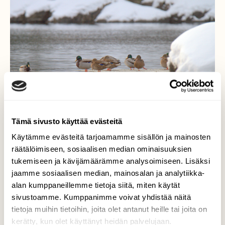
Tämä sivusto käyttää evästeitä
Käytämme evästeitä tarjoamamme sisällön ja mainosten
räätälöimiseen, sosiaalisen median ominaisuuksien
tukemiseen ja kävijämäärämme analysoimiseen. Lisäksi
jaamme sosiaalisen median, mainosalan ja analytiikka-
alan kumppaneillemme tietoja siitä, miten käytät
sorsat jäälautallaan
sivustoamme. Kumppanimme voivat yhdistää näitä
tietoja muihin tietoihin, joita olet antanut heille tai joita on
Sorsat pitää kokoustaan jäälautalla
kerätty, kun olet käyttänyt heidän palvelujaan.
Melaskoskella