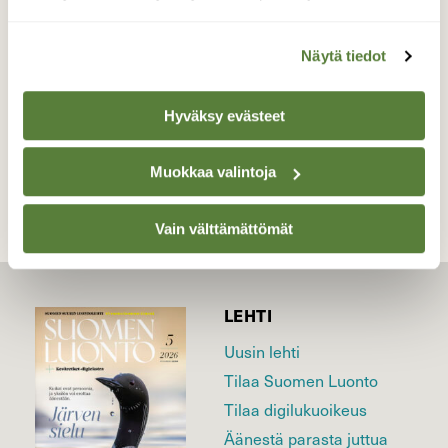
Valokuvaaja: Sirpa Jyske, Mänttä_Vilppula 7.1-19
Näytä tiedot
Hyväksy evästeet
TAKAISIN LISTAAN
Muokkaa valintoja
Vain välttämättömät
LEHTI
Uusin lehti
Tilaa Suomen Luonto
Tilaa digilukuoikeus
Äänestä parasta juttua