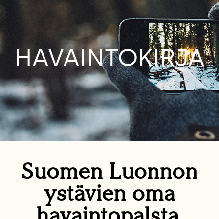
HAVAINTOKIRJA
Suomen Luonnon
ystävien oma
havaintopalsta.