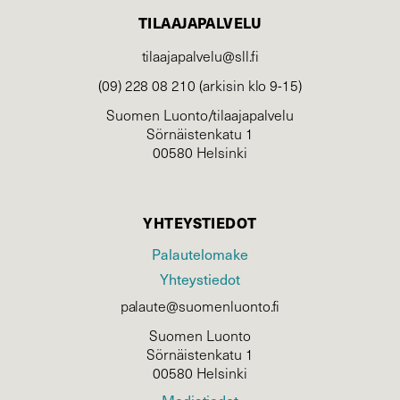
TILAAJAPALVELU
tilaajapalvelu@sll.fi
(09) 228 08 210 (arkisin klo 9-15)
Suomen Luonto/tilaajapalvelu
Sörnäistenkatu 1
00580 Helsinki
YHTEYSTIEDOT
Palautelomake
Yhteystiedot
palaute@suomenluonto.fi
Suomen Luonto
Sörnäistenkatu 1
00580 Helsinki
Mediatiedot