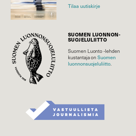
Tilaa uutiskirje
SUOMEN LUONNON­
SUOJELU­LIITTO
Suomen Luonto -lehden
Suomen
kustantaja on
luonnonsuojelu­liitto
.