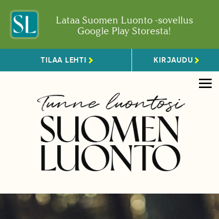
Lataa Suomen Luonto -sovellus
Google Play Storesta!
TILAA LEHTI
KIRJAUDU