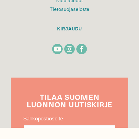
Tietosuojaseloste
KIRJAUDU
TILAA
SUOMEN
LUONNON
UUTIS­KIRJE
Sähköpostiosoite