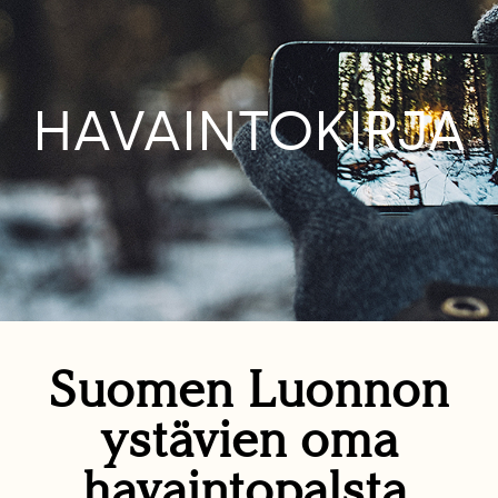
HAVAINTOKIRJA
Suomen Luonnon
ystävien oma
havaintopalsta.