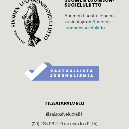
SUOJELU­LIITTO
Suomen Luonto -lehden
Suomen
kustantaja on
luonnonsuojelu­liitto
.
TILAAJAPALVELU
tilaajapalvelu@sll.fi
(09) 228 08 210 (arkisin klo 9-15)