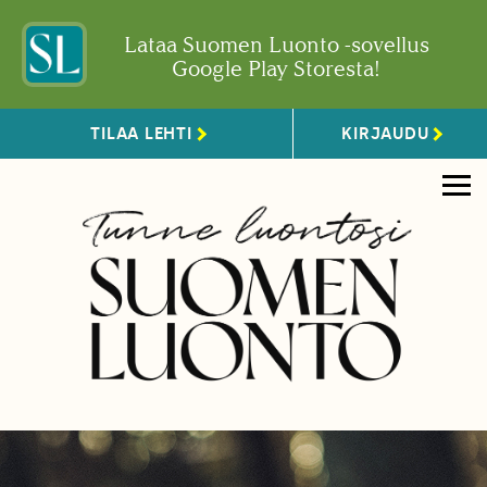
Lataa Suomen Luonto -sovellus
Google Play Storesta!
TILAA LEHTI
KIRJAUDU