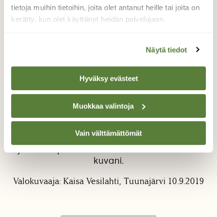
tietoja muihin tietoihin, joita olet antanut heille tai joita on
kerätty, kun olet käyttänyt heidän palvelujaan.
Näytä tiedot
Hyväksy evästeet
Sudenkorento
Vielä lämpimänä syyskuun iltana
Muokkaa valintoja
sudenkorentoja lenteli. Koskaan ennen en ole
saanut kuvattua niitä, niin nopeita lentäviä
Vain välttämättömät
kavereita ovat. Mutta liiterin ovelle lensi yksi,
ja olin nopea. Ensimmäinen sudenkorento
kuvani.
Valokuvaaja: Kaisa Vesilahti, Tuunajärvi 10.9.2019