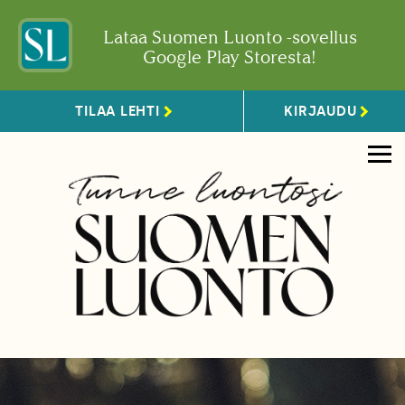
Lataa Suomen Luonto -sovellus
Google Play Storesta!
TILAA LEHTI
KIRJAUDU