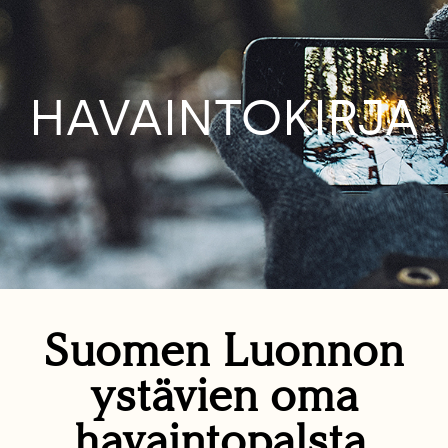
HAVAINTOKIRJA
Suomen Luonnon
ystävien oma
havaintopalsta.