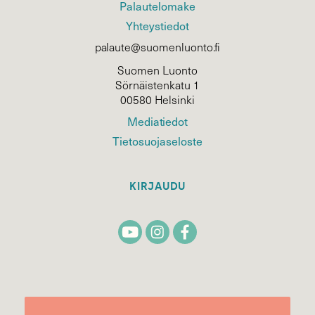
Palautelomake
Yhteystiedot
palaute@suomenluonto.fi
Suomen Luonto
Sörnäistenkatu 1
00580 Helsinki
Mediatiedot
Tietosuojaseloste
KIRJAUDU