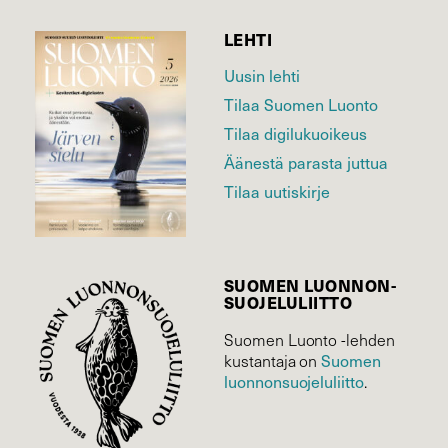
LEHTI
Uusin lehti
Tilaa Suomen Luonto
Tilaa digilukuoikeus
Äänestä parasta juttua
Tilaa uutiskirje
SUOMEN LUONNON­
SUOJELU­LIITTO
Suomen Luonto -lehden
Suomen
kustantaja on
luonnonsuojelu­liitto
.