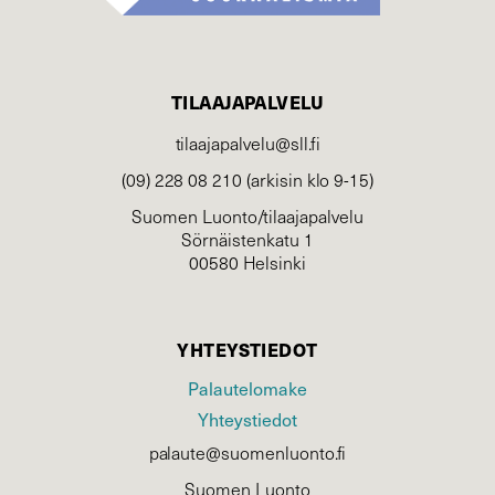
TILAAJAPALVELU
tilaajapalvelu@sll.fi
(09) 228 08 210 (arkisin klo 9-15)
Suomen Luonto/tilaajapalvelu
Sörnäistenkatu 1
00580 Helsinki
YHTEYSTIEDOT
Palautelomake
Yhteystiedot
palaute@suomenluonto.fi
Suomen Luonto