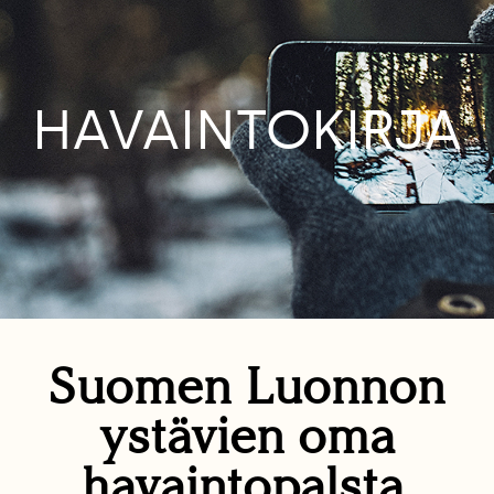
HAVAINTOKIRJA
Suomen Luonnon
ystävien oma
havaintopalsta.