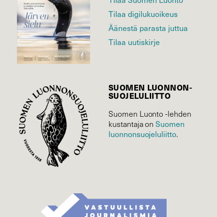
Tilaa digilukuoikeus
Äänestä parasta juttua
Tilaa uutiskirje
SUOMEN LUONNON­
SUOJELU­LIITTO
Suomen Luonto -lehden
Suomen
kustantaja on
luonnonsuojelu­liitto
.