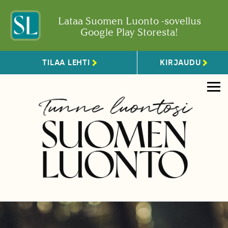
Lataa Suomen Luonto -sovellus
Google Play Storesta!
TILAA LEHTI
KIRJAUDU