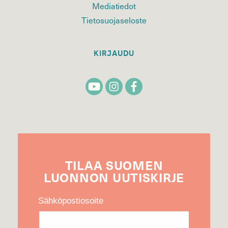
Mediatiedot
Tietosuojaseloste
KIRJAUDU
TILAA
SUOMEN
LUONNON
UUTIS­KIRJE
Sähköpostiosoite