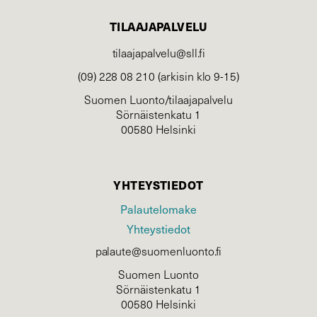
TILAAJAPALVELU
tilaajapalvelu@sll.fi
(09) 228 08 210 (arkisin klo 9-15)
Suomen Luonto/tilaajapalvelu
Sörnäistenkatu 1
00580 Helsinki
YHTEYSTIEDOT
Palautelomake
Yhteystiedot
palaute@suomenluonto.fi
Suomen Luonto
Sörnäistenkatu 1
00580 Helsinki