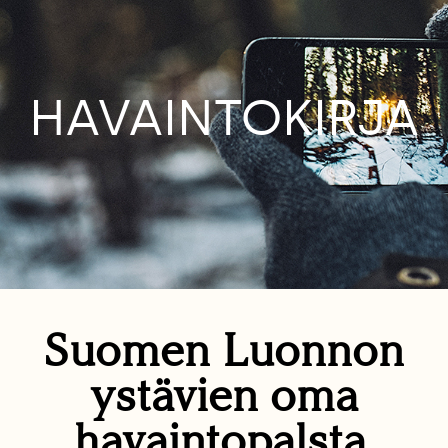
HAVAINTOKIRJA
Suomen Luonnon
ystävien oma
havaintopalsta.