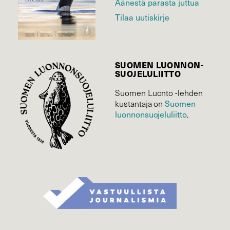
Äänestä parasta juttua
Tilaa uutiskirje
SUOMEN LUONNON­
SUOJELU­LIITTO
Suomen Luonto -lehden
kustantaja on
Suomen
luonnonsuojelu­liitto
.