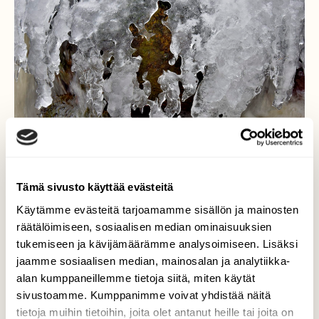
Tämä sivusto käyttää evästeitä
Käytämme evästeitä tarjoamamme sisällön ja mainosten
räätälöimiseen, sosiaalisen median ominaisuuksien
tukemiseen ja kävijämäärämme analysoimiseen. Lisäksi
Sulavaa kevätjäätä
jaamme sosiaalisen median, mainosalan ja analytiikka-
alan kumppaneillemme tietoja siitä, miten käytät
Yöpakkaset lisäävät jäätä, mutta jos
sivustoamme. Kumppanimme voivat yhdistää näitä
päivällä on lämpöasteita, niin jää alkaa
sulaa. Joskus syntyy ihan taidettakin.
tietoja muihin tietoihin, joita olet antanut heille tai joita on