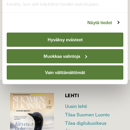
kerätty, kun olet käyttänyt heidän palvelujaan.
Valokuvaaja: Reijo Juurinen, Nuuksion
kansallispuisto Maaliskuu
Näytä tiedot
Hyväksy evästeet
TAKAISIN LISTAAN
Muokkaa valintoja
Vain välttämättömät
LEHTI
Uusin lehti
Tilaa Suomen Luonto
Tilaa digilukuoikeus