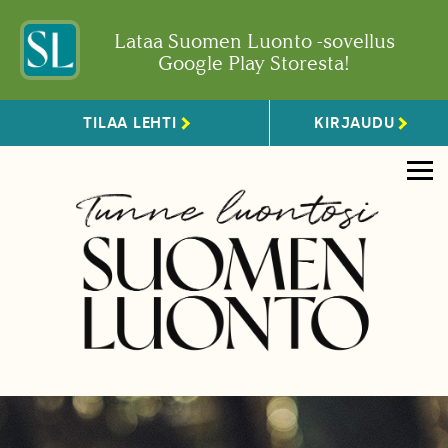
Lataa Suomen Luonto -sovellus
Google Play Storesta!
TILAA LEHTI
KIRJAUDU