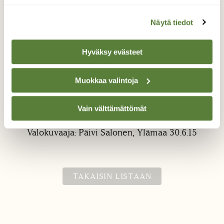
Näytä tiedot
Hyväksy evästeet
Muokkaa valintoja
sulkakoipikorento
Vain välttämättömät
Lähiluontoa.
Valokuvaaja: Päivi Salonen, Ylämaa 30.6.15
TAKAISIN LISTAAN