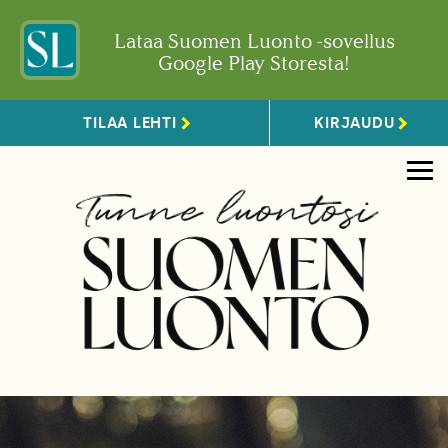
Lataa Suomen Luonto -sovellus
Google Play Storesta!
TILAA LEHTI
KIRJAUDU