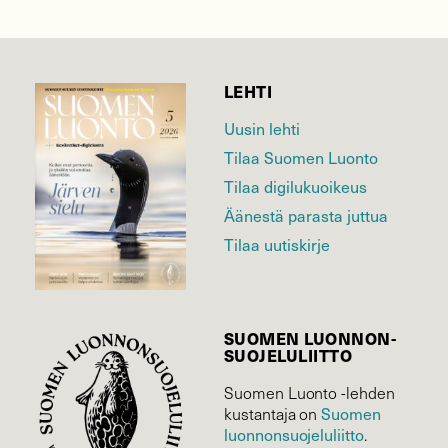
LEHTI
Uusin lehti
Tilaa Suomen Luonto
Tilaa digilukuoikeus
Äänestä parasta juttua
Tilaa uutiskirje
SUOMEN LUONNON­
SUOJELU­LIITTO
Suomen Luonto -lehden
Suomen
kustantaja on
luonnonsuojelu­liitto
.