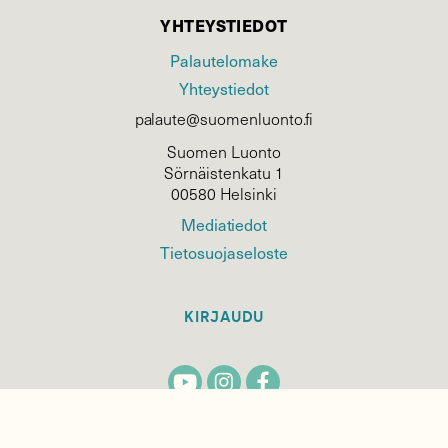
YHTEYSTIEDOT
Palautelomake
Yhteystiedot
palaute@suomenluonto.fi
Suomen Luonto
Sörnäistenkatu 1
00580 Helsinki
Mediatiedot
Tietosuojaseloste
KIRJAUDU