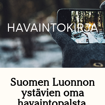
HAVAINTOKIRJA
Suomen Luonnon
ystävien oma
havaintopalsta.