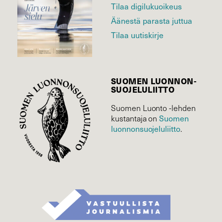
Tilaa digilukuoikeus
Äänestä parasta juttua
Tilaa uutiskirje
SUOMEN LUONNON­
SUOJELU­LIITTO
Suomen Luonto -lehden
kustantaja on
Suomen
luonnonsuojelu­liitto
.