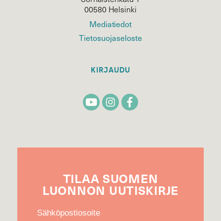
00580 Helsinki
Mediatiedot
Tietosuojaseloste
KIRJAUDU
TILAA
SUOMEN
LUONNON
UUTIS­KIRJE
Sähköpostiosoite