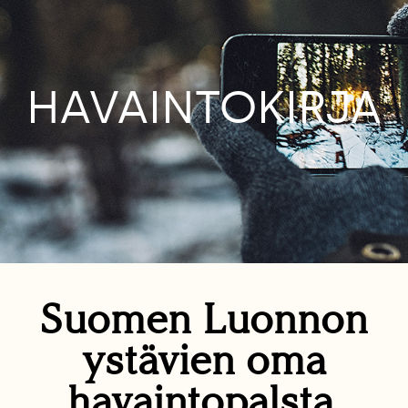
HAVAINTOKIRJA
Suomen Luonnon
ystävien oma
havaintopalsta.