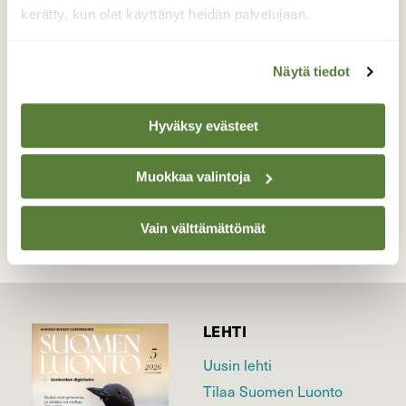
kellanvihreä - kullankeltainen sammalkasa
kerätty, kun olet käyttänyt heidän palvelujaan.
tiiviinä melko pienialaisena kasvustona
muiden sammalten joukossa.
Näytä tiedot
Valokuvaaja: PIRJO RÄISÄNEN, Nokia 31.3.2016
Hyväksy evästeet
TAKAISIN LISTAAN
Muokkaa valintoja
Vain välttämättömät
LEHTI
Uusin lehti
Tilaa Suomen Luonto