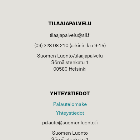
TILAAJAPALVELU
tilaajapalvelu@sll.fi
(09) 228 08 210 (arkisin klo 9-15)
Suomen Luonto/tilaajapalvelu
Sörnäistenkatu 1
00580 Helsinki
YHTEYSTIEDOT
Palautelomake
Yhteystiedot
palaute@suomenluonto.fi
Suomen Luonto
Sörnäistenkatu 1