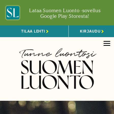
Lataa Suomen Luonto -sovellus
Google Play Storesta!
TILAA LEHTI
KIRJAUDU