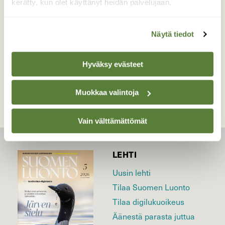
kerätty, kun olet käyttänyt heidän palvelujaan.
Valokuvaaja: Irja Lehtinen, Lempäälä 7.11.2018
Näytä tiedot
TAKAISIN LISTAAN
Hyväksy evästeet
Muokkaa valintoja
Vain välttämättömät
LEHTI
Uusin lehti
Tilaa Suomen Luonto
Tilaa digilukuoikeus
Äänestä parasta juttua