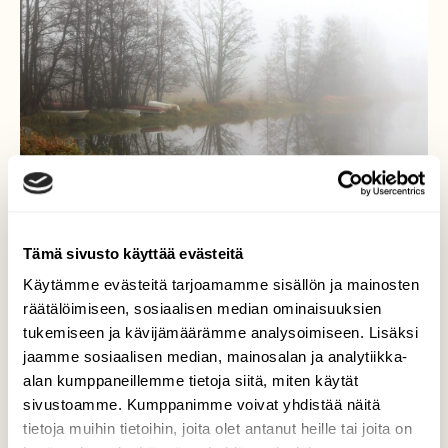
Tämä sivusto käyttää evästeitä
Käytämme evästeitä tarjoamamme sisällön ja mainosten
räätälöimiseen, sosiaalisen median ominaisuuksien
tukemiseen ja kävijämäärämme analysoimiseen. Lisäksi
Sumuisella järvellä
jaamme sosiaalisen median, mainosalan ja analytiikka-
alan kumppaneillemme tietoja siitä, miten käytät
Ahtialan lintujärvi on sumun peitossa.
sivustoamme. Kumppanimme voivat yhdistää näitä
Vedessä makaavat kivet heijastuksineen
tietoja muihin tietoihin, joita olet antanut heille tai joita on
näyttävät kelluvan veden pinnalla.