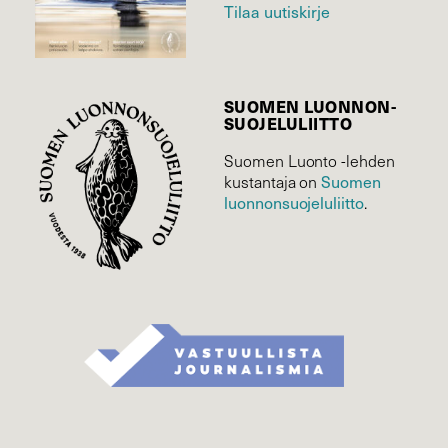
Tilaa uutiskirje
SUOMEN LUONNON­
SUOJELU­LIITTO
Suomen Luonto -lehden
Suomen
kustantaja on
luonnonsuojelu­liitto
.