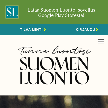
Lataa Suomen Luonto -sovellus
Google Play Storesta!
TILAA LEHTI
KIRJAUDU