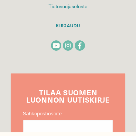
Tietosuojaseloste
KIRJAUDU
TILAA
SUOMEN
LUONNON
UUTIS­KIRJE
Sähköpostiosoite