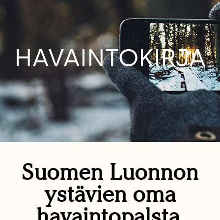
HAVAINTOKIRJA
Suomen Luonnon
ystävien oma
havaintopalsta.