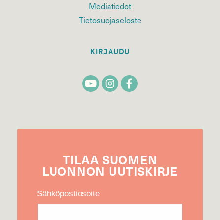
Mediatiedot
Tietosuojaseloste
KIRJAUDU
TILAA
SUOMEN
LUONNON
UUTIS­KIRJE
Sähköpostiosoite