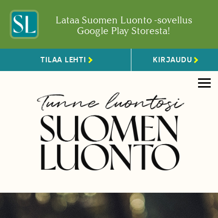
Lataa Suomen Luonto -sovellus
Google Play Storesta!
TILAA LEHTI
KIRJAUDU