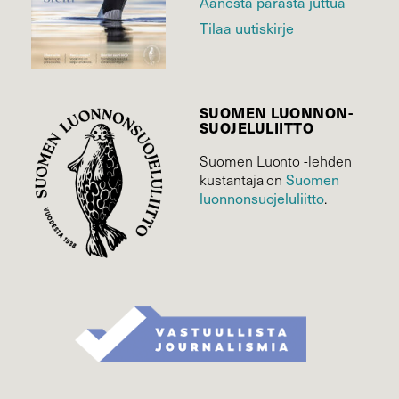
Äänestä parasta juttua
Tilaa uutiskirje
SUOMEN LUONNON­
SUOJELU­LIITTO
Suomen Luonto -lehden
Suomen
kustantaja on
luonnonsuojelu­liitto
.