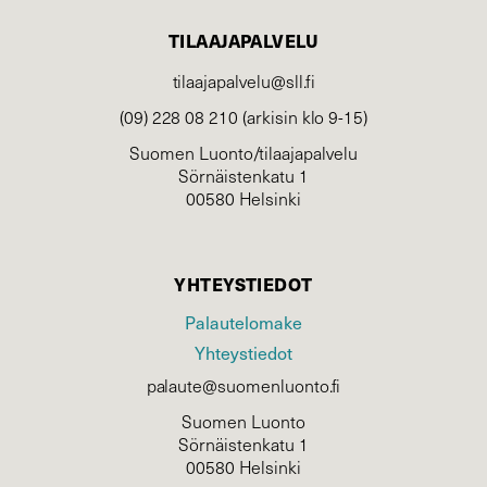
TILAAJAPALVELU
tilaajapalvelu@sll.fi
(09) 228 08 210 (arkisin klo 9-15)
Suomen Luonto/tilaajapalvelu
Sörnäistenkatu 1
00580 Helsinki
YHTEYSTIEDOT
Palautelomake
Yhteystiedot
palaute@suomenluonto.fi
Suomen Luonto
Sörnäistenkatu 1
00580 Helsinki