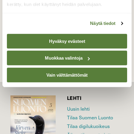
kerätty, kun olet käyttänyt heidän palvelujaan.
Valokuvaaja: Sari Salama, Mathildedal, Salo
17.1.2021
Näytä tiedot
Hyväksy evästeet
TAKAISIN LISTAAN
Muokkaa valintoja
Vain välttämättömät
LEHTI
Uusin lehti
Tilaa Suomen Luonto
Tilaa digilukuoikeus