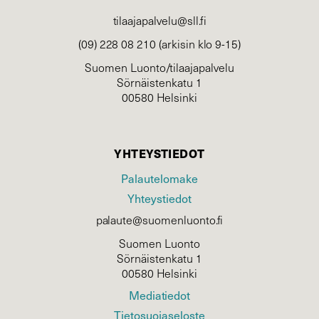
tilaajapalvelu@sll.fi
(09) 228 08 210 (arkisin klo 9-15)
Suomen Luonto/tilaajapalvelu
Sörnäistenkatu 1
00580 Helsinki
YHTEYSTIEDOT
Palautelomake
Yhteystiedot
palaute@suomenluonto.fi
Suomen Luonto
Sörnäistenkatu 1
00580 Helsinki
Mediatiedot
Tietosuojaseloste