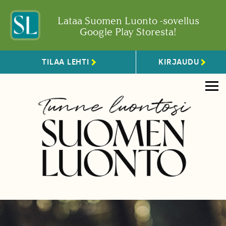
Lataa Suomen Luonto -sovellus
Google Play Storesta!
TILAA LEHTI
KIRJAUDU