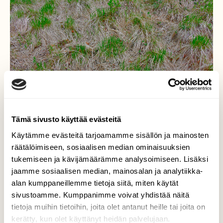
Tämä sivusto käyttää evästeitä
Käytämme evästeitä tarjoamamme sisällön ja mainosten
räätälöimiseen, sosiaalisen median ominaisuuksien
tukemiseen ja kävijämäärämme analysoimiseen. Lisäksi
jaamme sosiaalisen median, mainosalan ja analytiikka-
Suo heinää
alan kumppaneillemme tietoja siitä, miten käytät
sivustoamme. Kumppanimme voivat yhdistää näitä
Paljon vanhaa ja hiukan uutta.
tietoja muihin tietoihin, joita olet antanut heille tai joita on
Valokuvaaja: Reijo Juurinen, Nuuksion
kerätty, kun olet käyttänyt heidän palvelujaan.