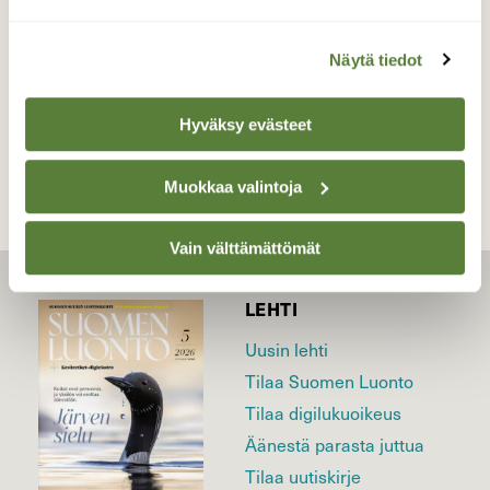
kansallispuisto Toukokuu
Näytä tiedot
TAKAISIN LISTAAN
Hyväksy evästeet
Muokkaa valintoja
Vain välttämättömät
LEHTI
Uusin lehti
Tilaa Suomen Luonto
Tilaa digilukuoikeus
Äänestä parasta juttua
Tilaa uutiskirje