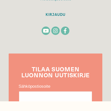
KIRJAUDU
TILAA
SUOMEN
LUONNON
UUTIS­KIRJE
Sähköpostiosoite
Hyväksyn tietojeni käytön uutiskirjeen