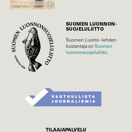
SUOMEN LUONNON­
SUOJELU­LIITTO
Suomen Luonto -lehden
Suomen
kustantaja on
luonnonsuojelu­liitto
.
TILAAJAPALVELU