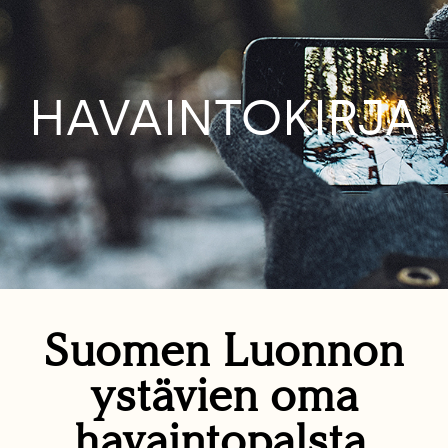
HAVAINTOKIRJA
Suomen Luonnon
ystävien oma
havaintopalsta.