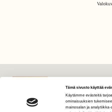
Valokuv
LEHTI
Uusin lehti
Tämä sivusto käyttää eväs
Tilaa Suomen Luonto
Käytämme evästeitä tarjoa
Tilaa digilukuoikeus
ominaisuuksien tukemisee
mainosalan ja analytiikka
Äänestä parasta juttua