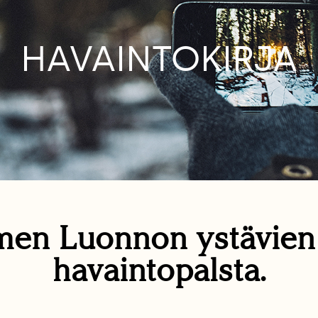
HAVAINTOKIRJA
en Luonnon ystävie
havaintopalsta.