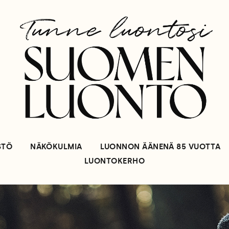
STÖ
NÄKÖKULMIA
LUONNON ÄÄNENÄ 85 VUOTTA
LUONTOKERHO