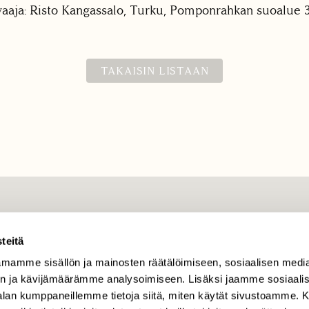
aaja: Risto Kangassalo, Turku, Pomponrahkan suoalue 
TAKAISIN LISTAAN
TILAAJAPALVELU
teitä
tilaajapalvelu@sll.fi
mamme sisällön ja mainosten räätälöimiseen, sosiaalisen medi
(09) 228 08 210 (arkisin
klo 9-15)
n ja kävijämäärämme analysoimiseen. Lisäksi jaamme sosiaali
-alan kumppaneillemme tietoja siitä, miten käytät sivustoamme
Suomen