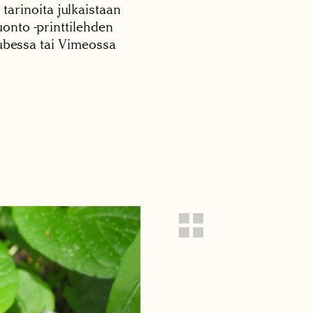
 tarinoita julkaistaan
onto -printtilehden
tubessa tai Vimeossa