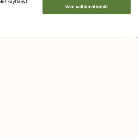
olet käyttänyt
Vain välttämättömät
Hyväksyn tietojeni käytön
uutiskirjeen lähettämiseen
Tietosuojaseloste