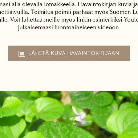
nasi alla olevalla lomakkeella. Havaintokirjan kuvia ja
tisivuilla. Toimitus poimii parhaat myös Suomen Lu
alle. Voit lähettää meille myös linkin esimerkiksi You
julkaisemaasi luontoaiheiseen videoon.
LÄHETÄ KUVA HAVAINTOKIRJAAN