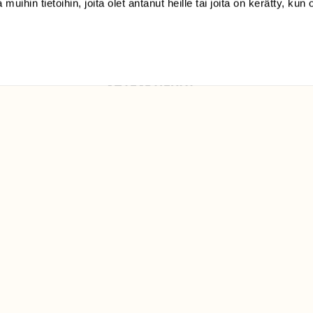
 muihin tietoihin, joita olet antanut heille tai joita on kerätty, kun 
Luonto/tilaajapalvelu
Sörnäistenkatu 1
00580 Helsinki
ELU­
YHTEYSTIEDOT
ntaja on
Palautelomake
Yhteystiedot
palaute@suomenluonto.fi
Suomen Luonto
Sörnäistenkatu 1
00580 Helsinki
Mediatiedot
Tietosuojaseloste
KIRJAUDU