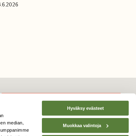
3.6.2026
Hyväksy evästeet
TILAA
SUOMEN
an
LUONNON
UUTIS­KIRJE
sen median,
Muokkaa valintoja
. Kumppanimme
Sähköpostiosoite