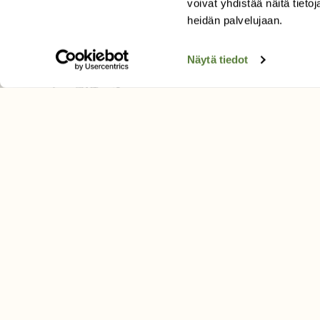
voivat yhdistää näitä tietoja
Tilaa uutiskirje
heidän palvelujaan.
Näytä tiedot
SUOMEN LUONNON­SUOJ
LIITTO
Suomen Luonto -lehden kusta
Suomen luonnonsuojelu­liitto
.