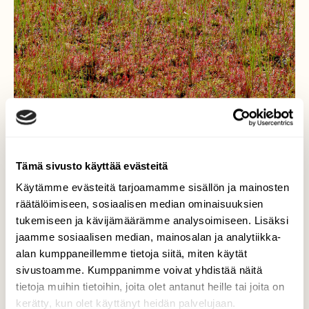
Tämä sivusto käyttää evästeitä
Käytämme evästeitä tarjoamamme sisällön ja mainosten
räätälöimiseen, sosiaalisen median ominaisuuksien
tukemiseen ja kävijämäärämme analysoimiseen. Lisäksi
Suo punertaa
jaamme sosiaalisen median, mainosalan ja analytiikka-
alan kumppaneillemme tietoja siitä, miten käytät
Paikoitellen kihokkia on runsaasti.
sivustoamme. Kumppanimme voivat yhdistää näitä
tietoja muihin tietoihin, joita olet antanut heille tai joita on
Valokuvaaja: Reijo Juurinen, Nuuksion
kerätty, kun olet käyttänyt heidän palvelujaan.