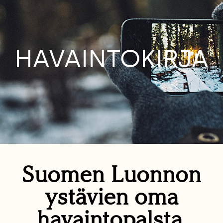
HAVAINTOKIRJA
Suomen Luonnon
ystävien oma
havaintopalsta.