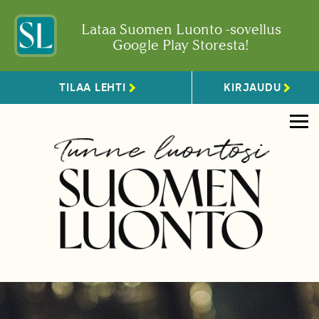
Lataa Suomen Luonto -sovellus
Google Play Storesta!
TILAA LEHTI
KIRJAUDU