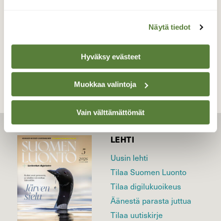
kansallispuisto Huhtikuu
Näytä tiedot
TAKAISIN LISTAAN
Hyväksy evästeet
Muokkaa valintoja
Vain välttämättömät
LEHTI
Uusin lehti
Tilaa Suomen Luonto
Tilaa digilukuoikeus
Äänestä parasta juttua
Tilaa uutiskirje