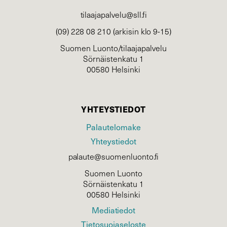
tilaajapalvelu@sll.fi
(09) 228 08 210 (arkisin klo 9-15)
Suomen Luonto/tilaajapalvelu
Sörnäistenkatu 1
00580 Helsinki
YHTEYSTIEDOT
Palautelomake
Yhteystiedot
palaute@suomenluonto.fi
Suomen Luonto
Sörnäistenkatu 1
00580 Helsinki
Mediatiedot
Tietosuojaseloste