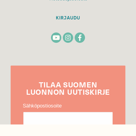
KIRJAUDU
TILAA
SUOMEN
LUONNON
UUTIS­KIRJE
Sähköpostiosoite
Hyväksyn tietojeni käytön uutiskirjeen