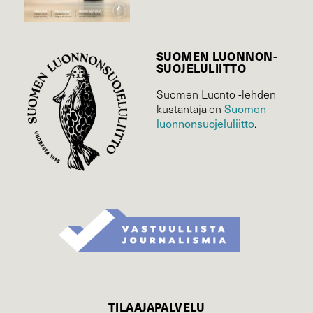
SUOMEN LUONNON­
SUOJELU­LIITTO
Suomen Luonto -lehden
Suomen
kustantaja on
luonnonsuojelu­liitto
.
TILAAJAPALVELU