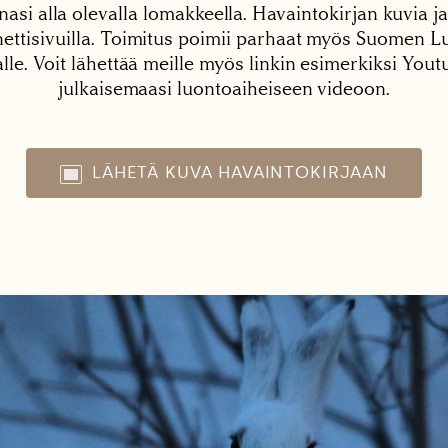
nasi alla olevalla lomakkeella. Havaintokirjan kuvia ja
tisivuilla. Toimitus poimii parhaat myös Suomen Lu
alle. Voit lähettää meille myös linkin esimerkiksi You
julkaisemaasi luontoaiheiseen videoon.
LÄHETÄ KUVA HAVAINTOKIRJAAN