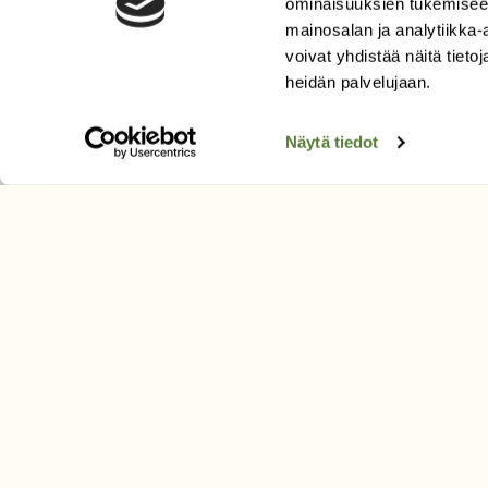
ominaisuuksien tukemisee
Uusin lehti
mainosalan ja analytiikka
Tilaa Suomen Luonto
voivat yhdistää näitä tietoja
heidän palvelujaan.
Tilaa digilukuoikeus
Äänestä parasta juttua
Näytä tiedot
Tilaa uutiskirje
SUOMEN LUONNON­SUOJ
LIITTO
Suomen Luonto -lehden kusta
Suomen luonnonsuojelu­liitto
.