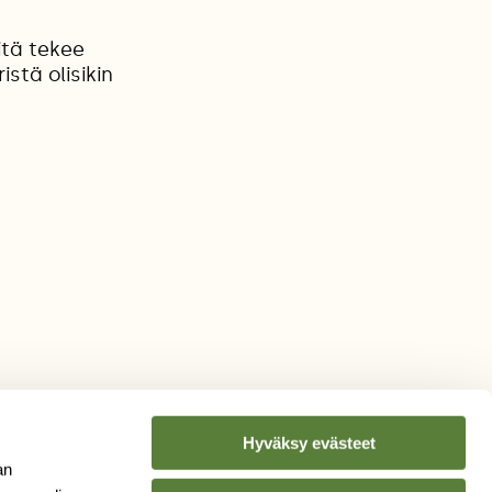
itä tekee
stä olisikin
Hyväksy evästeet
an