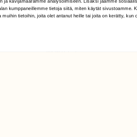
n ja kävijämäärämme analysoimiseen. Lisäksi jaamme sosiaali
tilaajapalvelu@sll.fi
-alan kumppaneillemme tietoja siitä, miten käytät sivustoamme
 muihin tietoihin, joita olet antanut heille tai joita on kerätty, kun 
(09) 228 08 210 (arkisin
klo 9-15)
Suomen
Luonto/tilaajapalvelu
Sörnäistenkatu 1
00580 Helsinki
ELU­
YHTEYSTIEDOT
ntaja on
Palautelomake
Yhteystiedot
palaute@suomenluonto.fi
Suomen Luonto
Sörnäistenkatu 1
00580 Helsinki
Mediatiedot