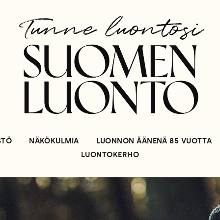
STÖ
NÄKÖKULMIA
LUONNON ÄÄNENÄ 85 VUOTTA
LUONTOKERHO