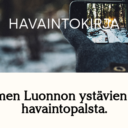
HAVAINTOKIRJA
en Luonnon ystävie
havaintopalsta.