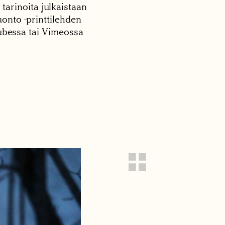
 tarinoita julkaistaan
onto -printtilehden
tubessa tai Vimeossa