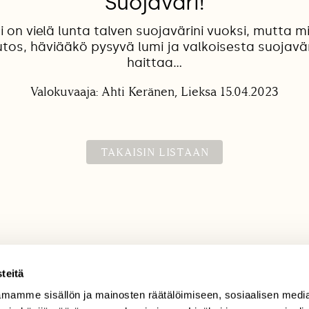
Suojaväri!
si on vielä lunta talven suojavärini vuoksi, mutta m
os, häviääkö pysyvä lumi ja valkoisesta suojaväri
haittaa...
Valokuvaaja: Ahti Keränen, Lieksa 15.04.2023
TAKAISIN LISTAAN
teitä
mamme sisällön ja mainosten räätälöimiseen, sosiaalisen medi
TILAAJAPALVELU