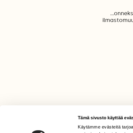
...onnek
ilmastomuut
Tämä sivusto käyttää eväs
Käytämme evästeitä tarjoa
LEHTI