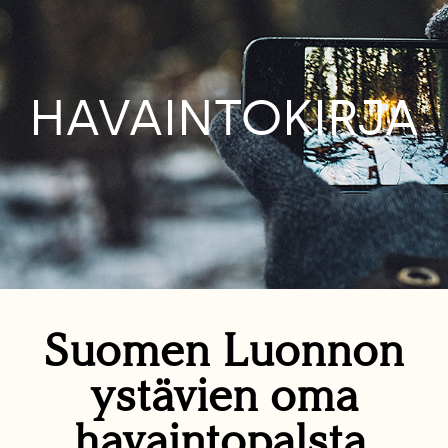
HAVAINTOKIRJA
Suomen Luonnon
ystävien oma
havaintopalsta.