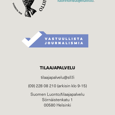
luonnonsuojelu­liitto
.
TILAAJAPALVELU
tilaajapalvelu@sll.fi
(09) 228 08 210 (arkisin klo 9-15)
Suomen Luonto/tilaajapalvelu
Sörnäistenkatu 1
00580 Helsinki