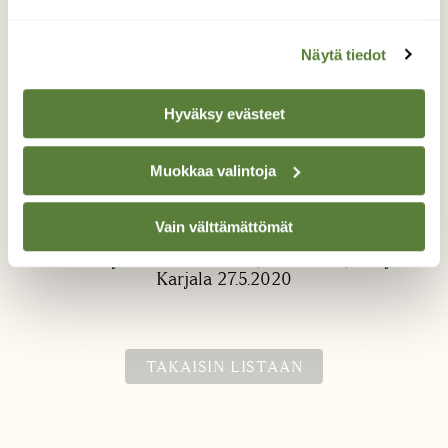
Näytä tiedot
Hyväksy evästeet
Suokukka
Muokkaa valintoja
Kevättä Patvinsuolla
Vain välttämättömät
Valokuvaaja: Marketta Kokko, Patvinsuo, Pohjois-
Karjala 27.5.2020
TAKAISIN LISTAAN