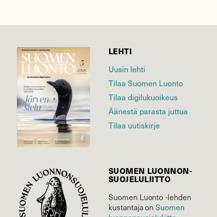
LEHTI
Uusin lehti
Tilaa Suomen Luonto
Tilaa digilukuoikeus
Äänestä parasta juttua
Tilaa uutiskirje
SUOMEN LUONNON­
SUOJELU­LIITTO
Suomen Luonto -lehden
kustantaja on
Suomen