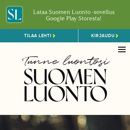
Lataa Suomen Luonto -sovellus
Google Play Storesta!
TILAA LEHTI
KIRJAUDU