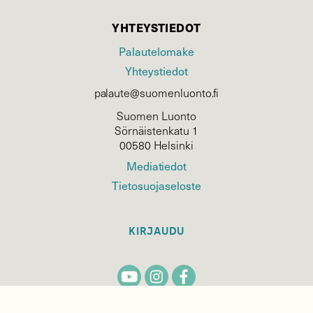
YHTEYSTIEDOT
Palautelomake
Yhteystiedot
palaute@suomenluonto.fi
Suomen Luonto
Sörnäistenkatu 1
00580 Helsinki
Mediatiedot
Tietosuojaseloste
KIRJAUDU