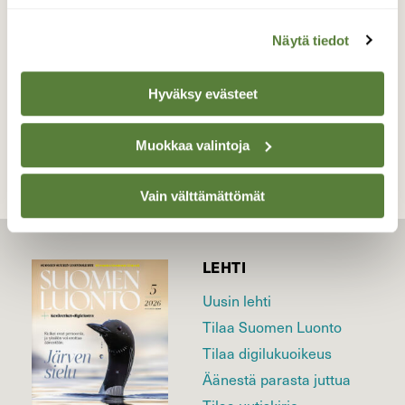
Valokuvaaja: Satu Suuntala, Espoo 20.5.2025
Näytä tiedot
Hyväksy evästeet
TAKAISIN LISTAAN
Muokkaa valintoja
Vain välttämättömät
LEHTI
Uusin lehti
Tilaa Suomen Luonto
Tilaa digilukuoikeus
Äänestä parasta juttua