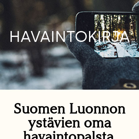
HAVAINTOKIRJA
Suomen Luonnon
ystävien oma
havaintopalsta.