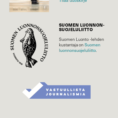
Tilaa uutiskirje
SUOMEN LUONNON­
SUOJELU­LIITTO
Suomen Luonto -lehden
kustantaja on
Suomen
luonnonsuojelu­liitto
.