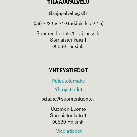
TILAAJAPALVELU
tilaajapalvelu@sll.fi
(09) 228 08 210 (arkisin klo 9-15)
Suomen Luonto/tilaajapalvelu
Sörnäistenkatu 1
00580 Helsinki
YHTEYSTIEDOT
Palautelomake
Yhteystiedot
palaute@suomenluonto.fi
Suomen Luonto
Sörnäistenkatu 1
00580 Helsinki
Mediatiedot