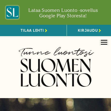
Lataa Suomen Luonto -sovellus
Google Play Storesta!
TILAA LEHTI
KIRJAUDU