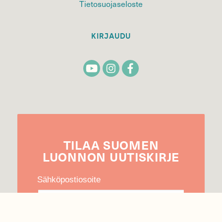
Tietosuojaseloste
KIRJAUDU
TILAA
SUOMEN
LUONNON
UUTIS­KIRJE
Sähköpostiosoite