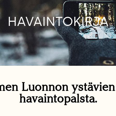
HAVAINTOKIRJA
en Luonnon ystävie
havaintopalsta.