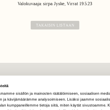
Valokuvaaja: sirpa Jyske, Virrat 19.5.23
TAKAISIN LISTAAN
TILAAJAPALVELU
teitä
tilaajapalvelu@sll.fi
mamme sisällön ja mainosten räätälöimiseen, sosiaalisen medi
(09) 228 08 210 (arkisin
klo 9-15)
n ja kävijämäärämme analysoimiseen. Lisäksi jaamme sosiaali
-alan kumppaneillemme tietoja siitä, miten käytät sivustoamme
Suomen