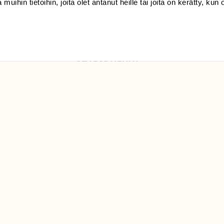
 muihin tietoihin, joita olet antanut heille tai joita on kerätty, kun 
Luonto/tilaajapalvelu
Sörnäistenkatu 1
00580 Helsinki
ELU­
YHTEYSTIEDOT
ntaja on
Palautelomake
Yhteystiedot
palaute@suomenluonto.fi
Suomen Luonto
Sörnäistenkatu 1
00580 Helsinki
Mediatiedot
Tietosuojaseloste
KIRJAUDU