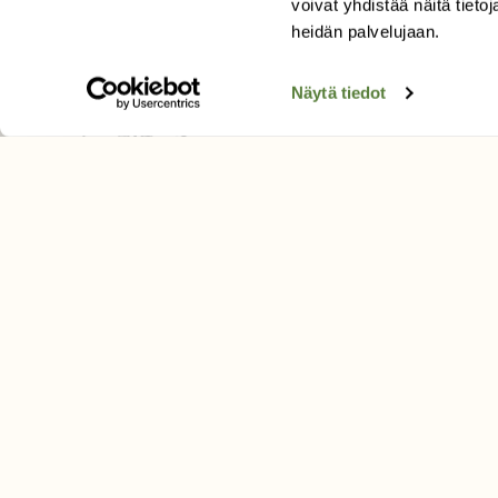
voivat yhdistää näitä tietoja
Tilaa uutiskirje
heidän palvelujaan.
Näytä tiedot
SUOMEN LUONNON­SUOJ
LIITTO
Suomen Luonto -lehden kusta
Suomen luonnonsuojelu­liitto
.