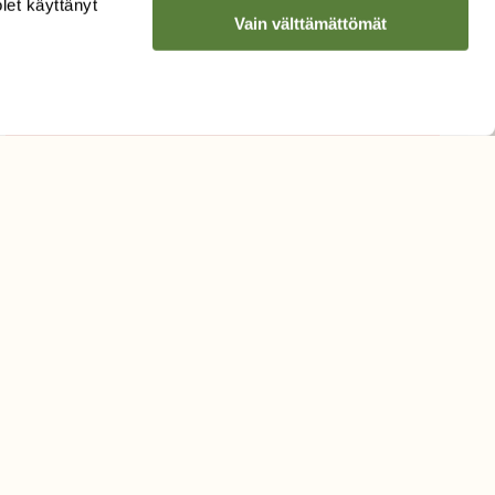
olet käyttänyt
Vain välttämättömät
Hyväksyn tietojeni käytön
uutiskirjeen lähettämiseen
Tietosuojaseloste