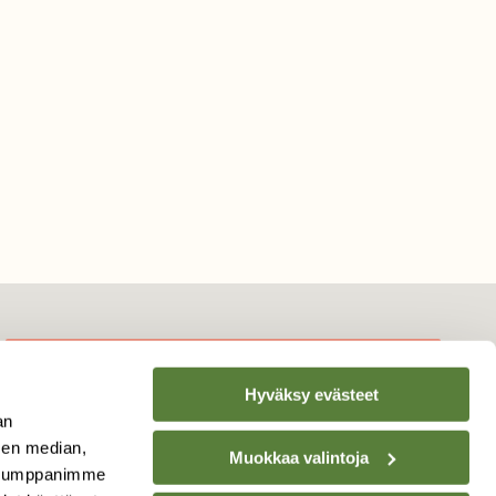
Hyväksy evästeet
TILAA
SUOMEN
an
LUONNON
UUTIS­KIRJE
sen median,
Muokkaa valintoja
. Kumppanimme
Sähköpostiosoite