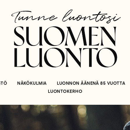
STÖ
NÄKÖKULMIA
LUONNON ÄÄNENÄ 85 VUOTTA
LUONTOKERHO