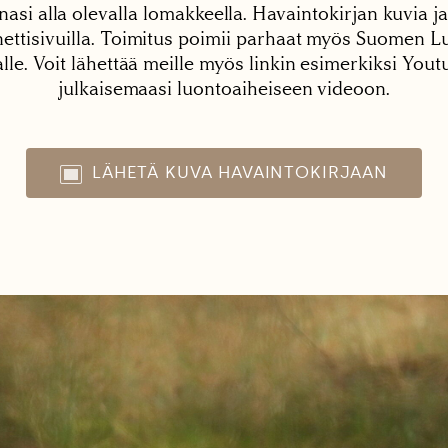
nasi alla olevalla lomakkeella. Havaintokirjan kuvia ja
tisivuilla. Toimitus poimii parhaat myös Suomen Lu
alle. Voit lähettää meille myös linkin esimerkiksi You
julkaisemaasi luontoaiheiseen videoon.
LÄHETÄ KUVA HAVAINTOKIRJAAN