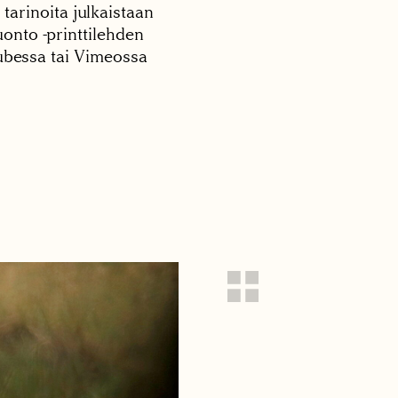
 tarinoita julkaistaan
onto -printtilehden
tubessa tai Vimeossa