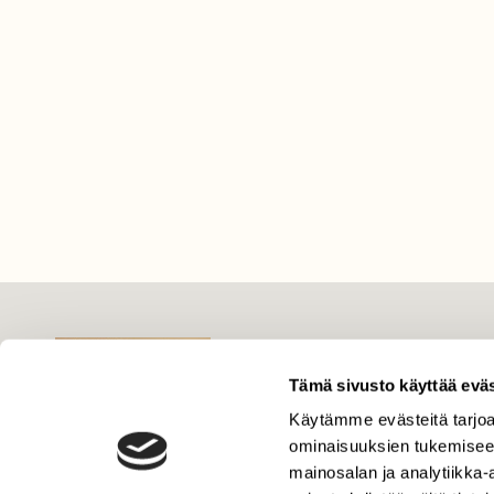
LEHTI
Uusin lehti
Tämä sivusto käyttää eväs
Tilaa Suomen Luonto
Käytämme evästeitä tarjoa
ominaisuuksien tukemisee
Tilaa digilukuoikeus
mainosalan ja analytiikka
Äänestä parasta juttua