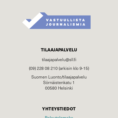
TILAAJAPALVELU
tilaajapalvelu@sll.fi
(09) 228 08 210 (arkisin klo 9-15)
Suomen Luonto/tilaajapalvelu
Sörnäistenkatu 1
00580 Helsinki
YHTEYSTIEDOT
Palautelomake