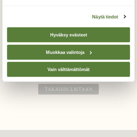
Näytä tiedot
Suomuurain kukkii
Hyväksy evästeet
Kärpänen suomuuraimen kukalla.
Muokkaa valintoja
Valokuvaaja: Liisa Niiva-Korpela, Taipalsaari
28.5.2025
Vain välttämättömät
TAKAISIN LISTAAN