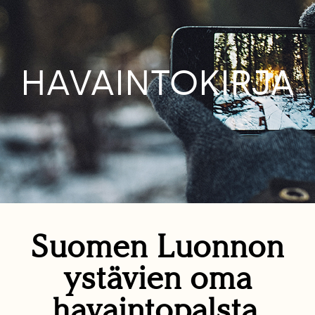
HAVAINTOKIRJA
Suomen Luonnon
ystävien oma
havaintopalsta.