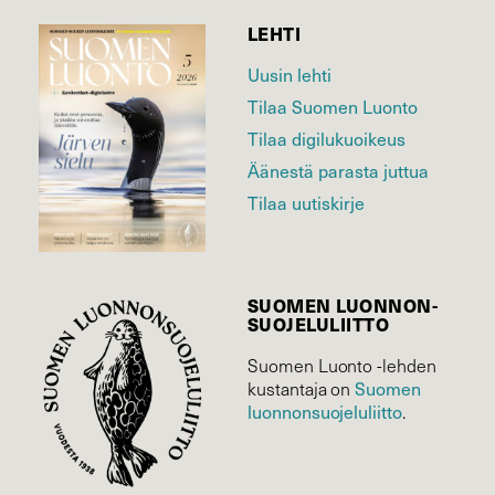
LEHTI
Uusin lehti
Tilaa Suomen Luonto
Tilaa digilukuoikeus
Äänestä parasta juttua
Tilaa uutiskirje
SUOMEN LUONNON­
SUOJELU­LIITTO
Suomen Luonto -lehden
kustantaja on
Suomen
luonnonsuojelu­liitto
.