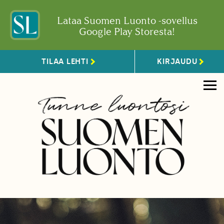
Lataa Suomen Luonto -sovellus
Google Play Storesta!
TILAA LEHTI
KIRJAUDU