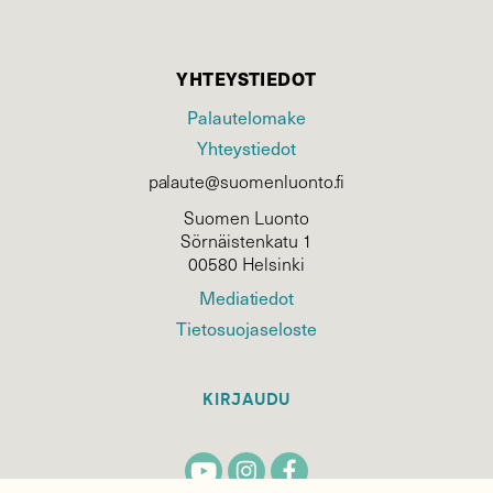
YHTEYSTIEDOT
Palautelomake
Yhteystiedot
palaute@suomenluonto.fi
Suomen Luonto
Sörnäistenkatu 1
00580 Helsinki
Mediatiedot
Tietosuojaseloste
KIRJAUDU