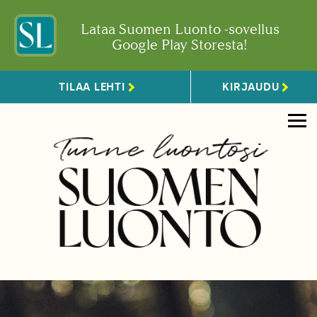
Lataa Suomen Luonto -sovellus
Google Play Storesta!
TILAA LEHTI
KIRJAUDU