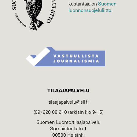
Suomen
kustantaja on
luonnonsuojelu­liitto
.
TILAAJAPALVELU
tilaajapalvelu@sll.fi
(09) 228 08 210 (arkisin klo 9-15)
Suomen Luonto/tilaajapalvelu
Sörnäistenkatu 1
00580 Helsinki