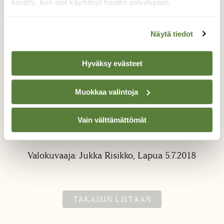
kerätty, kun olet käyttänyt heidän palvelujaan.
Näytä tiedot
Hyväksy evästeet
Suon helmi
Muokkaa valintoja
Poikkeuksellisen varhain kypsynyt lakkasato
Vain välttämättömät
löytyi jo 5. heinäkuuta Lapualta tutuilta
paikoilta.
Valokuvaaja: Jukka Risikko, Lapua 5.7.2018
TAKAISIN LISTAAN