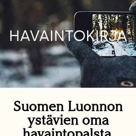
HAVAINTOKIRJA
Suomen Luonnon
ystävien oma
havaintopalsta.