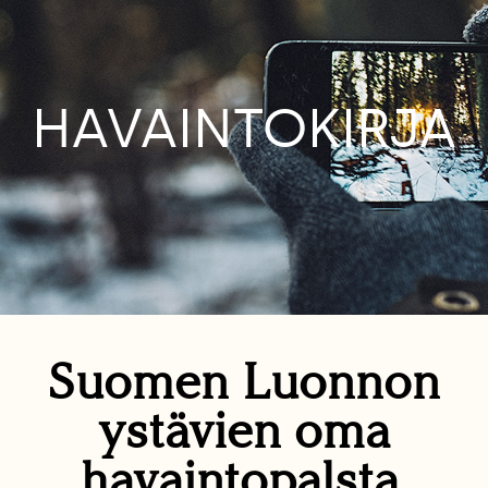
HAVAINTOKIRJA
Suomen Luonnon
ystävien oma
havaintopalsta.