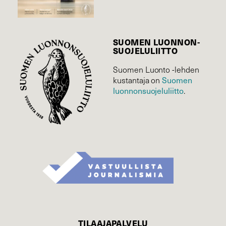
SUOMEN LUONNON­
SUOJELU­LIITTO
Suomen Luonto -lehden
Suomen
kustantaja on
luonnonsuojelu­liitto
.
TILAAJAPALVELU