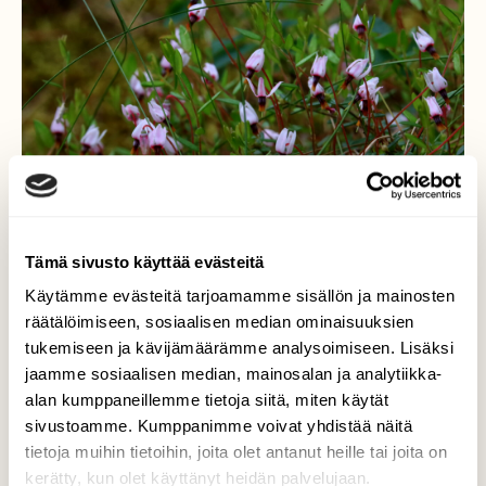
Tämä sivusto käyttää evästeitä
Käytämme evästeitä tarjoamamme sisällön ja mainosten
räätälöimiseen, sosiaalisen median ominaisuuksien
tukemiseen ja kävijämäärämme analysoimiseen. Lisäksi
Suon kukkia, karpalo
jaamme sosiaalisen median, mainosalan ja analytiikka-
alan kumppaneillemme tietoja siitä, miten käytät
Karpalot kukkivat nyt soilla. Soiden
sivustoamme. Kumppanimme voivat yhdistää näitä
kuningattaret.
tietoja muihin tietoihin, joita olet antanut heille tai joita on
kerätty, kun olet käyttänyt heidän palvelujaan.