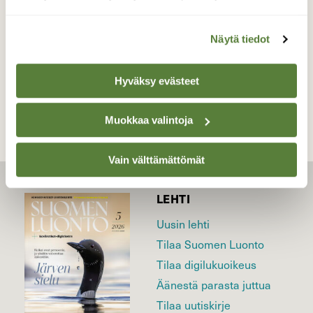
Valokuvaaja: Irja Lehtinen, Tampere 16.6.2026
Näytä tiedot
TAKAISIN LISTAAN
Hyväksy evästeet
Muokkaa valintoja
Vain välttämättömät
LEHTI
Uusin lehti
Tilaa Suomen Luonto
Tilaa digilukuoikeus
Äänestä parasta juttua
Tilaa uutiskirje