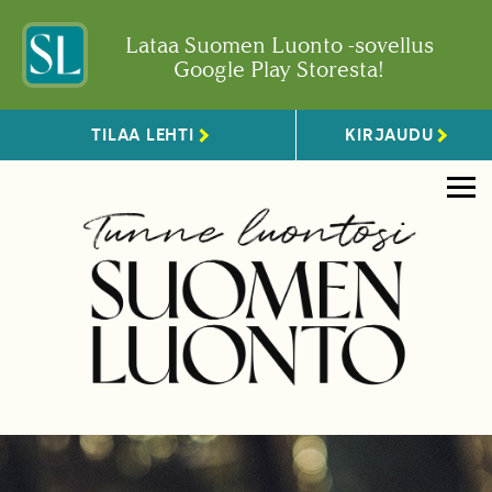
Lataa Suomen Luonto -sovellus
Google Play Storesta!
TILAA LEHTI
KIRJAUDU