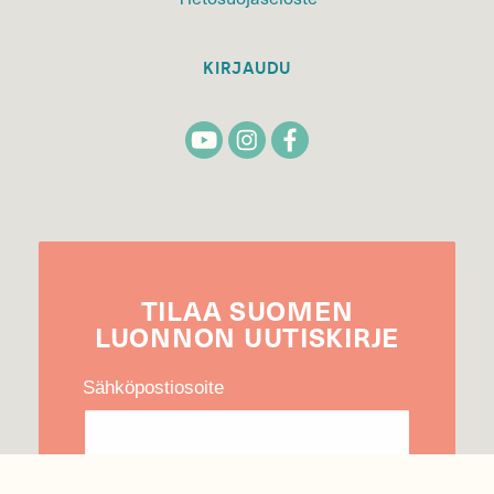
KIRJAUDU
TILAA
SUOMEN
LUONNON
UUTIS­KIRJE
Sähköpostiosoite
Hyväksyn tietojeni käytön uutiskirjeen