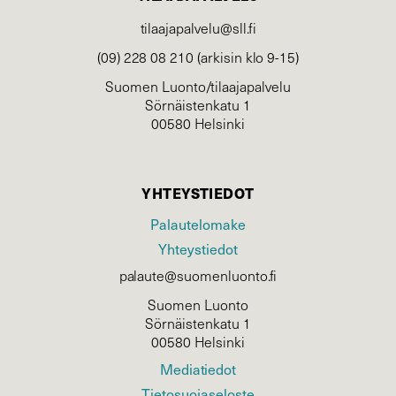
tilaajapalvelu@sll.fi
(09) 228 08 210 (arkisin klo 9-15)
Suomen Luonto/tilaajapalvelu
Sörnäistenkatu 1
00580 Helsinki
YHTEYSTIEDOT
Palautelomake
Yhteystiedot
palaute@suomenluonto.fi
Suomen Luonto
Sörnäistenkatu 1
00580 Helsinki
Mediatiedot
Tietosuojaseloste