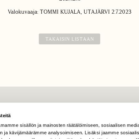
Valokuvaaja: TOMMI KUJALA, UTAJÄRVI 2.7.2023
TAKAISIN LISTAAN
TILAAJAPALVELU
teitä
tilaajapalvelu@sll.fi
mamme sisällön ja mainosten räätälöimiseen, sosiaalisen medi
(09) 228 08 210 (arkisin
klo 9-15)
n ja kävijämäärämme analysoimiseen. Lisäksi jaamme sosiaali