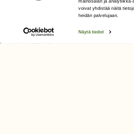
mainosalan ja analytiikka
Äänestä parasta juttua
voivat yhdistää näitä tietoja
Tilaa uutiskirje
heidän palvelujaan.
Näytä tiedot
SUOMEN LUONNON­SUOJ
LIITTO
Suomen Luonto -lehden kusta
Suomen luonnonsuojelu­liitto
.