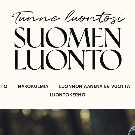
STÖ
NÄKÖKULMIA
LUONNON ÄÄNENÄ 85 VUOTTA
LUONTOKERHO