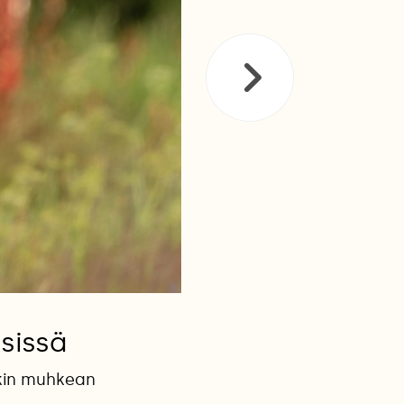
nsissä
kin muhkean