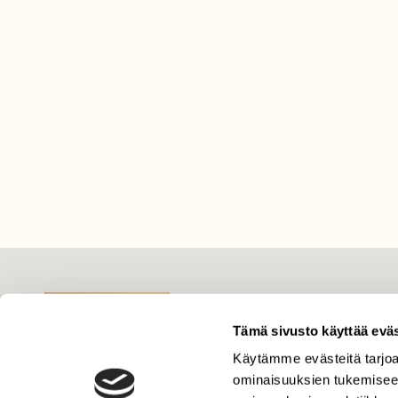
LEHTI
Uusin lehti
Tämä sivusto käyttää eväs
Tilaa Suomen Luonto
Käytämme evästeitä tarjoa
Tilaa digilukuoikeus
ominaisuuksien tukemisee