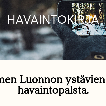
HAVAINTOKIRJA
en Luonnon ystävie
havaintopalsta.