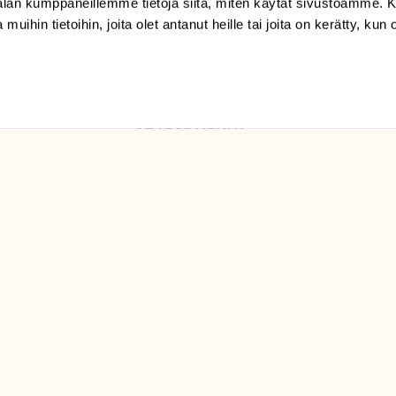
-alan kumppaneillemme tietoja siitä, miten käytät sivustoamme
Suomen
 muihin tietoihin, joita olet antanut heille tai joita on kerätty, kun 
Luonto/tilaajapalvelu
Sörnäistenkatu 1
00580 Helsinki
ELU­
YHTEYSTIEDOT
ntaja on
Palautelomake
Yhteystiedot
palaute@suomenluonto.fi
Suomen Luonto
Sörnäistenkatu 1
00580 Helsinki
Mediatiedot
Tietosuojaseloste
KIRJAUDU