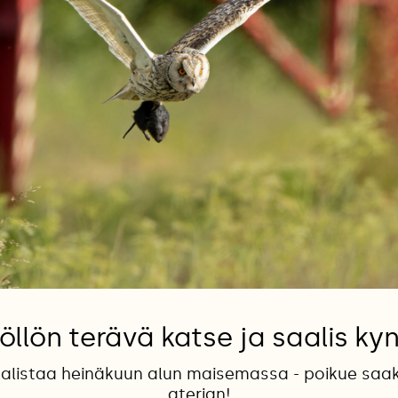
llön terävä katse ja saalis ky
aalistaa heinäkuun alun maisemassa - poikue saa
aterian!