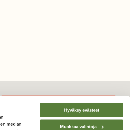
Hyväksy evästeet
TILAA
SUOMEN
an
LUONNON
UUTIS­KIRJE
sen median,
Muokkaa valintoja