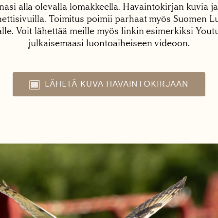
nasi alla olevalla lomakkeella. Havaintokirjan kuvia ja
tisivuilla. Toimitus poimii parhaat myös Suomen Lu
alle. Voit lähettää meille myös linkin esimerkiksi You
julkaisemaasi luontoaiheiseen videoon.
LÄHETÄ KUVA HAVAINTOKIRJAAN