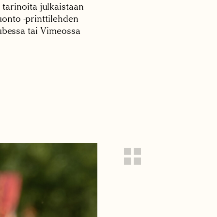
 tarinoita julkaistaan
onto -printtilehden
tubessa tai Vimeossa