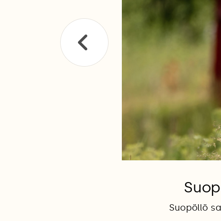
Suopö
Suopöllö s