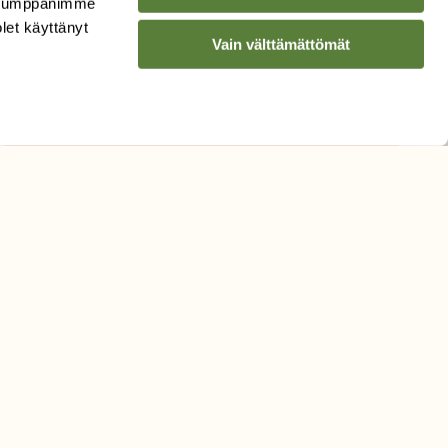
. Kumppanimme
Sähköpostiosoite
olet käyttänyt
Vain välttämättömät
Hyväksyn tietojeni käytön
uutiskirjeen lähettämiseen
Tietosuojaseloste