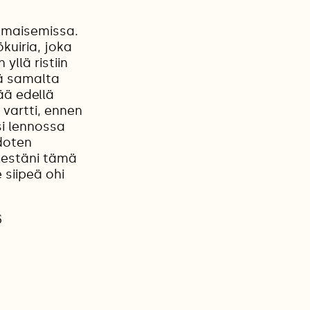
a maisemissa.
uiria, joka
llä ristiin
ä samalta
pää edellä
vartti, ennen
i lennossa
doten
lestäni tämä
 siipeä ohi
6