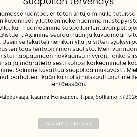
Suopöllön tervehdys
massa luontoa, eritoten lintuja minulle tutuiss
ri kuvanneet yllättäen näkemäämme mustapyrstök
lolla, kun huomasimme suopöllön lentävän peltojen y
saalistaen. Aloimme seuraamaan ja kuvaamaan sit
 Usein se lekutteli heinikon yllä ja sitten syöksyi 
ousten taas lentoon ilman saalista. Meni varmaan 
nnistui nappaamaan nokkaansa myyrän, jonka siirs
iinsä ja määrätietoisesti kohosi korkeammalle ka
ämme. Saimme kuvattua suopöllöä mukavasti. Mie
unut parhaiten, ikään kuin olisi huiskauttanut meille
lentäessään.
Valokuvaaja: Kaarina Heiskanen, Tipas, Sotkamo 7.7.202
TAKAISIN LISTAAN