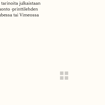
 tarinoita julkaistaan
onto -printtilehden
tubessa tai Vimeossa