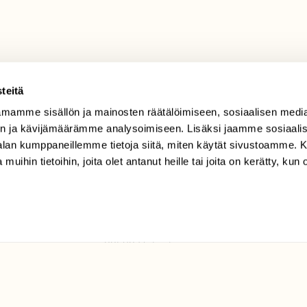
teitä
mamme sisällön ja mainosten räätälöimiseen, sosiaalisen medi
TILAAJAPALVELU
n ja kävijämäärämme analysoimiseen. Lisäksi jaamme sosiaali
tilaajapalvelu@sll.fi
-alan kumppaneillemme tietoja siitä, miten käytät sivustoamme
 muihin tietoihin, joita olet antanut heille tai joita on kerätty, kun 
(09) 228 08 210 (arkisin
klo 9-15)
Suomen
Luonto/tilaajapalvelu
Sörnäistenkatu 1
00580 Helsinki
ELU­
YHTEYSTIEDOT