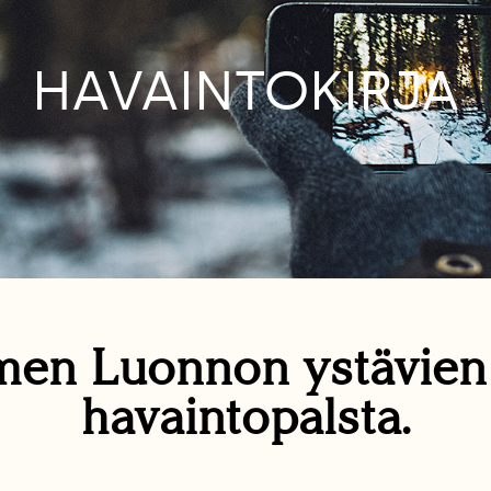
HAVAINTOKIRJA
en Luonnon ystävie
havaintopalsta.