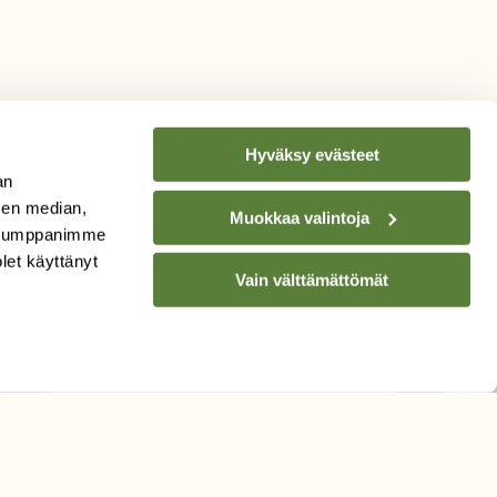
Hyväksy evästeet
an
sen median,
Muokkaa valintoja
. Kumppanimme
TILAA
SUOMEN
olet käyttänyt
LUONNON
UUTIS­KIRJE
Vain välttämättömät
Sähköpostiosoite
Hyväksyn tietojeni käytön
uutiskirjeen lähettämiseen