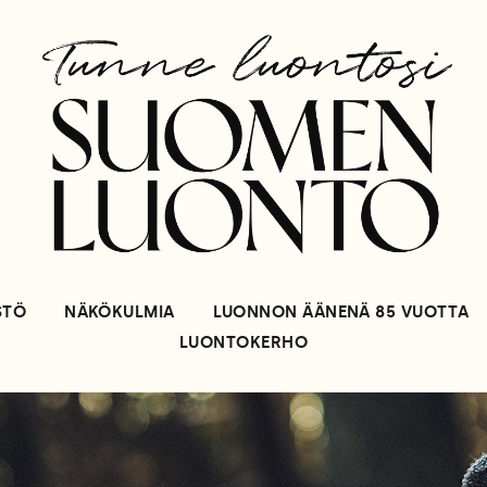
STÖ
NÄKÖKULMIA
LUONNON ÄÄNENÄ 85 VUOTTA
LUONTOKERHO