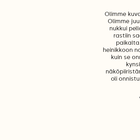
Olimme kuvaa
Olimme juu
nukkui pel
rastiin 
paikalta.
heinikkoon n
kuin se o
kyns
näköpiirist
oli onnist