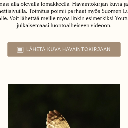
nasi alla olevalla lomakkeella. Havaintokirjan kuvia ja
tisivuilla. Toimitus poimii parhaat myös Suomen Lu
alle. Voit lähettää meille myös linkin esimerkiksi You
julkaisemaasi luontoaiheiseen videoon.
LÄHETÄ KUVA HAVAINTOKIRJAAN