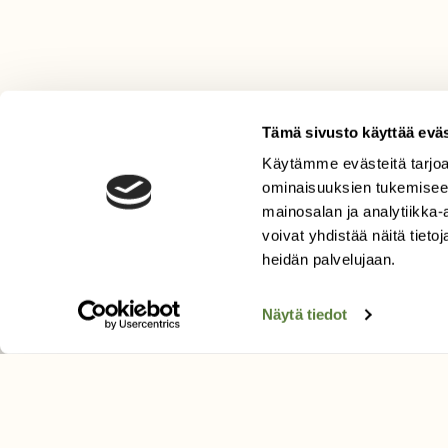
Tämä sivusto käyttää eväs
Käytämme evästeitä tarjoa
LEHTI
ominaisuuksien tukemisee
Uusin lehti
mainosalan ja analytiikka
Tilaa Suomen Luonto
voivat yhdistää näitä tietoja
Tilaa digilukuoikeus
heidän palvelujaan.
Äänestä parasta juttua
Näytä tiedot
Tilaa uutiskirje
SUOMEN LUONNON­SUOJ
LIITTO