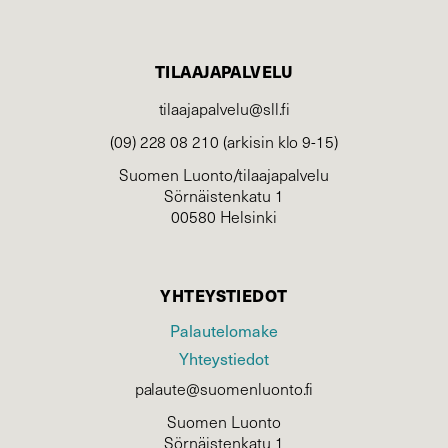
TILAAJAPALVELU
tilaajapalvelu@sll.fi
(09) 228 08 210 (arkisin klo 9-15)
Suomen Luonto/tilaajapalvelu
Sörnäistenkatu 1
00580 Helsinki
YHTEYSTIEDOT
Palautelomake
Yhteystiedot
palaute@suomenluonto.fi
Suomen Luonto
Sörnäistenkatu 1