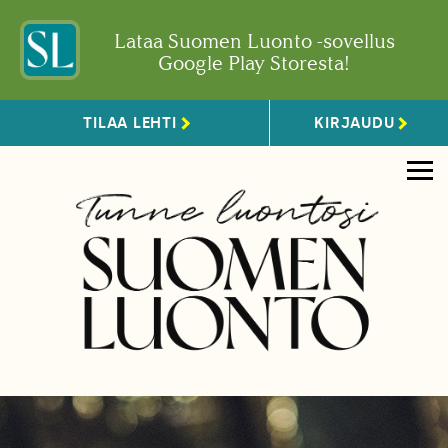
Lataa Suomen Luonto -sovellus
Google Play Storesta!
TILAA LEHTI
KIRJAUDU