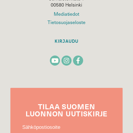
00580 Helsinki
Mediatiedot
Tietosuojaseloste
KIRJAUDU
TILAA
SUOMEN
LUONNON
UUTIS­KIRJE
Sähköpostiosoite