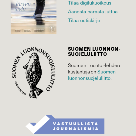
Tilaa digilukuoikeus
Äänestä parasta juttua
Tilaa uutiskirje
SUOMEN LUONNON­
SUOJELU­LIITTO
Suomen Luonto -lehden
Suomen
kustantaja on
luonnonsuojelu­liitto
.