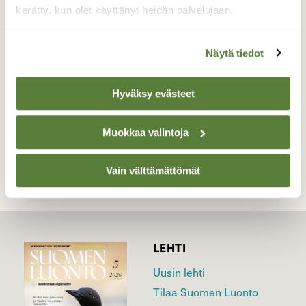
tomentosum ), Suopursulla on myös
kerätty, kun olet käyttänyt heidän palvelujaan.
tieteellinen toisionimi ( Ledum palustre ).
Valokuvaaja: yrjo lukkari, Keminmaa /
Näytä tiedot
Viitakoskenjänkä 18.2.2016
Hyväksy evästeet
TAKAISIN LISTAAN
Muokkaa valintoja
Vain välttämättömät
LEHTI
Uusin lehti
Tilaa Suomen Luonto