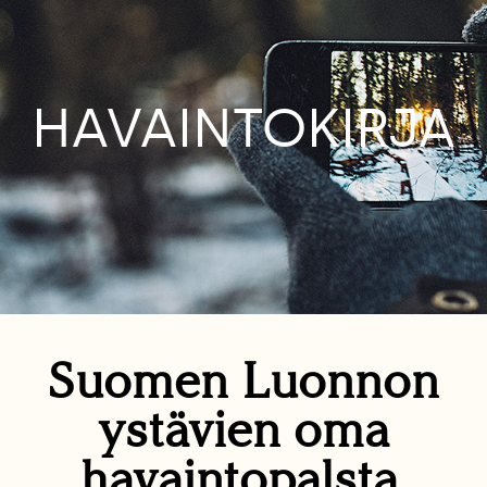
HAVAINTOKIRJA
Suomen Luonnon
ystävien oma
havaintopalsta.