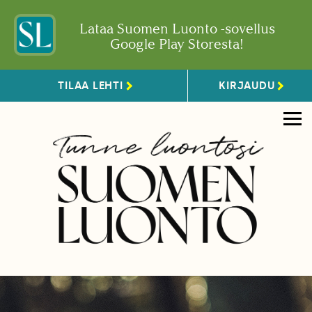
Lataa Suomen Luonto -sovellus
Google Play Storesta!
TILAA LEHTI
KIRJAUDU