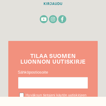
KIRJAUDU
TILAA
SUOMEN
LUONNON
UUTIS­KIRJE
Sähköpostiosoite
Hyväksyn tietojeni käytön uutiskirjeen
lähettämiseen