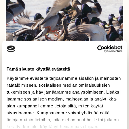
Tämä sivusto käyttää evästeitä
Käytämme evästeitä tarjoamamme sisällön ja mainosten
räätälöimiseen, sosiaalisen median ominaisuuksien
Suoranainen paniikki...
tukemiseen ja kävijämäärämme analysoimiseen. Lisäksi
jaamme sosiaalisen median, mainosalan ja analytiikka-
...mutta miksi, toistuu kumminkin usein.
alan kumppaneillemme tietoja siitä, miten käytät
Valokuvaaja: Martti Valtonen, Vesijärvi Niemi
sivustoamme. Kumppanimme voivat yhdistää näitä
19.3.2025
tietoja muihin tietoihin, joita olet antanut heille tai joita on
kerätty, kun olet käyttänyt heidän palvelujaan.