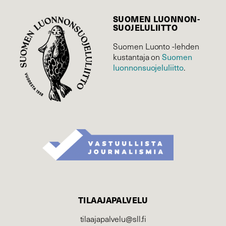
SUOMEN LUONNON­
SUOJELU­LIITTO
Suomen Luonto -lehden
Suomen
kustantaja on
luonnonsuojelu­liitto
.
TILAAJAPALVELU
tilaajapalvelu@sll.fi