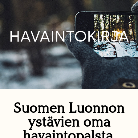
HAVAINTOKIRJA
Suomen Luonnon
ystävien oma
havaintopalsta.